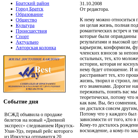
Братский район
31.10.2008
Город Братск
От редактора.
Образование
К нему можно относиться п
Общество
он целая жизнь, полная по
Культура
романтических встреч и т
Происшествия
которые были оправданны
Спорт
результатами и высокой це
Актуально
карьеризм, конформизм, ф
Авторская колонка
членских взносов за непон
остальных, тех, кто моложе
истории, которая не коснул
нему будет отношение. И и
расстраивает тех, кто прош
жизнь, творил и строил, л
его знаменами. Дорогие на
переживать, понять вас мы
теоретически, потому что н
Событие дня
как вам. Вы, без сомнения,
он достался совсем другим,
Потому что у каждого был 
ВСЖД объявила о продаже
зависимости от того, кто в
билетов на новый «Дневной
Кому-то досталось рождени
экспресс» следованием Иркутск-
восхождение, а кому-то зака
Улан-Удэ, первый рейс которого
из Иркутска отправится 20