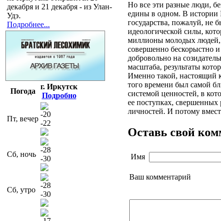
Но все эти разные люди, бе
декабря и 21 декабря - из Улан-
едины в одном. В истории
Удэ.
государства, пожалуй, не 
Подробнее...
идеологической силы, кото
миллионы молодых людей,
совершенно бескорыстно и
добровольно на созидатель
масштаба, результаты котор
Именно такой, настоящий 
того времени был самой бл
г. Иркутск
Погода
системой ценностей, в кот
Подробно
ее поступках, свершенных 
личностей. И потому вместе
-20
Пт, вечер
-22
Оставь свой ко
-28
Сб, ночь
Имя
-30
Ваш комментарий
-28
Сб, утро
-30
-17