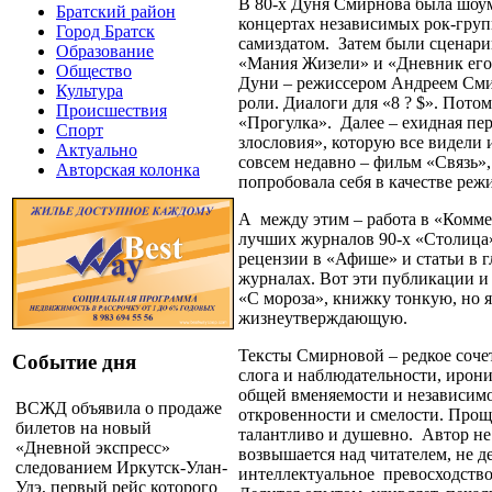
В 80-х Дуня Смирнова была шоу
Братский район
концертах независимых рок-груп
Город Братск
самиздатом. Затем были сценар
Образование
«Мания Жизели» и «Дневник его
Общество
Дуни – режиссером Андреем См
Культура
роли. Диалоги для «8 ? $». Пото
Происшествия
«Прогулка». Далее – ехидная пе
Спорт
злословия», которую все видели 
Актуально
совсем недавно – фильм «Связь»
Авторская колонка
попробовала себя в качестве режи
А между этим – работа в «Комме
лучших журналов 90-х «Столица
рецензии в «Афише» и статьи в 
журналах. Вот эти публикации и
«С мороза», книжку тонкую, но 
жизнеутверждающую.
Тексты Смирновой – редкое соче
Событие дня
слога и наблюдательности, ирон
общей вменяемости и независимо
ВСЖД объявила о продаже
откровенности и смелости. Прощ
билетов на новый
талантливо и душевно. Автор не 
«Дневной экспресс»
возвышается над читателем, не 
следованием Иркутск-Улан-
интеллектуальное превосходство 
Удэ, первый рейс которого