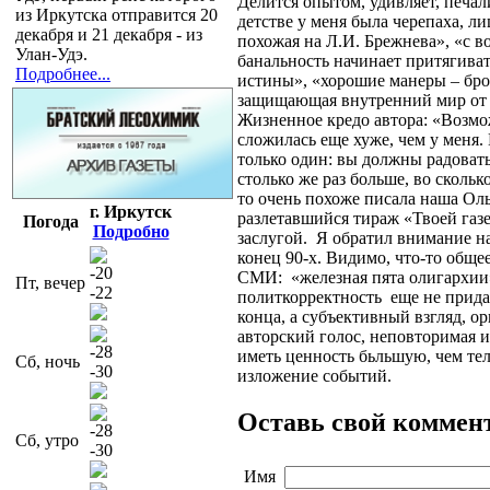
Делится опытом, удивляет, печал
из Иркутска отправится 20
детстве у меня была черепаха, л
декабря и 21 декабря - из
похожая на Л.И. Брежнева», «с в
Улан-Удэ.
банальность начинает притягива
Подробнее...
истины», «хорошие манеры – бро
защищающая внутренний мир от
Жизненное кредо автора: «Возмо
сложилась еще хуже, чем у меня.
только один: вы должны радовать
столько же раз больше, во скольк
то очень похоже писала наша Ол
г. Иркутск
разлетавшийся тираж «Твоей га
Погода
Подробно
заслугой. Я обратил внимание н
конец 90-х. Видимо, что-то общее
-20
СМИ: «железная пята олигархии
Пт, вечер
-22
политкорректность еще не прид
конца, а субъективный взгляд, 
авторский голос, неповторимая 
-28
иметь ценность бьльшую, чем те
Сб, ночь
-30
изложение событий.
Оставь свой коммен
-28
Сб, утро
-30
Имя