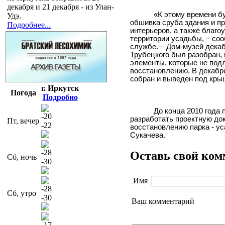
декабря и 21 декабря - из Улан-
«К этому времени б
Удэ.
обшивка сруба здания и п
Подробнее...
интерьеров, а также благо
территории усадьбы, – соо
службе. – Дом-музей дека
Трубецкого был разобран,
элементы, которые не под
восстановлению. В декабр
собран и выведен под кры
г. Иркутск
Погода
Подробно
До конца 2010 года
-20
разработать проектную до
Пт, вечер
-22
восстановлению парка - ус
Сукачева.
-28
Оставь свой ко
Сб, ночь
-30
Имя
-28
Сб, утро
-30
Ваш комментарий
-17