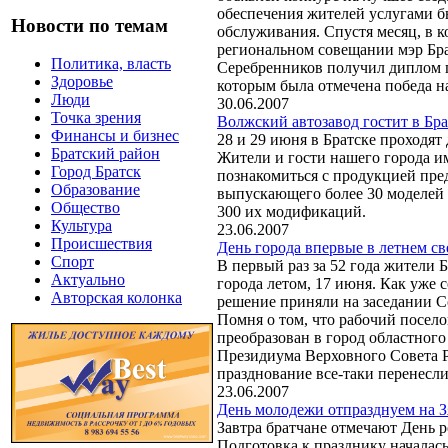
обеспечения жителей услугами 
Новости по темам
обслуживания. Спустя месяц, в к
региональном совещании мэр Бр
Политика, власть
Серебренников получил диплом 
Здоровье
которым была отмечена победа 
Люди
30.06.2007
Точка зрения
Волжский автозавод гостит в Бра
Финансы и бизнес
28 и 29 июня в Братске проходя
Братский район
Жители и гости нашего города и
Город Братск
познакомиться с продукцией пре
Образование
выпускающего более 30 моделей 
Общество
300 их модификаций.
Культура
23.06.2007
Происшествия
День города впервые в летнем св
Спорт
В первый раз за 52 года жители 
Актуально
города летом, 17 июня. Как уже 
Авторская колонка
решение приняли на заседании Со
Помня о том, что рабочий посело
преобразован в город областног
Президиума Верховного Совета 
празднование все-таки перенесли
23.06.2007
День молодежи отпразднуем на З
Завтра братчане отмечают День 
Подготовка к празднику началась 