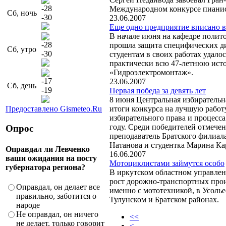
-28
Международном конкурсе пианис
Сб, ночь
-30
23.06.2007
Еще одно предприятие вписано в
В начале июня на кафедре полит
-28
прошла защита специфических д
Сб, утро
-30
студентам в своих работах удалос
практически всю 47-летнюю ис
«Гидроэлектромонтаж».
-17
23.06.2007
Сб, день
-19
Первая победа за девять лет
8 июня Центральная избирательн
Предоставлено Gismeteo.Ru
итоги конкурса на лучшую работ
избирательного права и процесса
году. Среди победителей отмечен
Опрос
преподаватель Братского филиал
Натанова и студентка Марина Ка
Оправдал ли Левченко
16.06.2007
ваши ожидания на посту
Мотоциклистами займутся особо
губернатора региона?
В иркутском областном управле
рост дорожно-транспортных про
Оправдал, он делает все
именно с мототехникой, в Усоль
правильно, заботится о
Тулунском и Братском районах.
народе
Не оправдал, он ничего
<<
не делает, только говорит
<