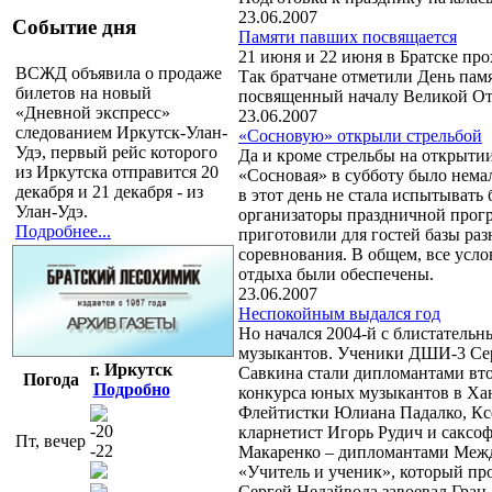
23.06.2007
Событие дня
Памяти павших посвящается
21 июня и 22 июня в Братске про
ВСЖД объявила о продаже
Так братчане отметили День памя
билетов на новый
посвященный началу Великой От
«Дневной экспресс»
23.06.2007
следованием Иркутск-Улан-
«Сосновую» открыли стрельбой
Удэ, первый рейс которого
Да и кроме стрельбы на открыти
из Иркутска отправится 20
«Сосновая» в субботу было нема
декабря и 21 декабря - из
в этот день не стала испытывать 
Улан-Удэ.
организаторы праздничной прогр
Подробнее...
приготовили для гостей базы ра
соревнования. В общем, все усло
отдыха были обеспечены.
23.06.2007
Неспокойным выдался год
Но начался 2004-й с блистательн
музыкантов. Ученики ДШИ-3 Се
г. Иркутск
Савкина стали дипломантами вт
Погода
Подробно
конкурса юных музыкантов в Ха
Флейтистки Юлиана Падалко, Ксе
-20
кларнетист Игорь Рудич и саксо
Пт, вечер
-22
Макаренко – дипломантами Межд
«Учитель и ученик», который пр
Сергей Недайвода завоевал Гран