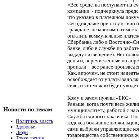
«Все средства поступают на с
компании, - подчеркнула предс
что указано в платежном док
Сегодня даже при отсутствии 
граждане, независимо от мест
оплатить коммунальные плате
Сбербанка либо в Восточно-С
банке, либо в службе по работе
выдадут извещение). Нет повод
деньги, перечисленные по апр
пропали – все ранее произведе
Как, впрочем, не стоит надеять
освобождает от уплаты задолже
силе, и это можно будет увидет
Кому и зачем нужны «БКС»
Раньше, когда почти весь жил
Новости по темам
муниципалитету, работой с на
Служба единого заказчика. П
Политика, власть
кодекса большинство жильцов
Здоровье
сами выбрали управляющие ко
Люди
товарищества собственников ж
Точка зрения