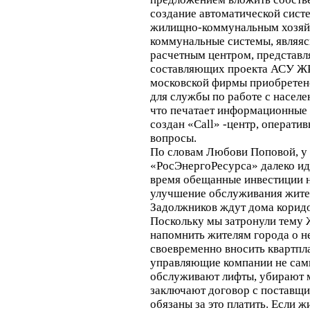
создание автоматической сист
жилищно-коммунальным хозяйс
коммунальные системы, являяс
расчетным центром, представл
составляющих проекта АСУ ЖК
московской фирмы приобретен
для службы по работе с населен
что печатает информационные л
создан «Call» -центр, операт
вопросы.
По словам Любови Поповой, у
«РосЭнергоРесурса» далеко ид
время обещанные инвестиции 
улучшение обслуживания жите
Задолжников ждут дома корид
Поскольку мы затронули тему 
напомнить жителям города о 
своевременно вносить квартпла
управляющие компании не сами
обслуживают лифты, убирают м
заключают договор с поставщи
обязаны за это платить. Если ж