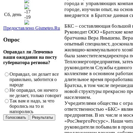
города и управляющих компан
городе, изучили опыт, на осно
-17
Сб, день
внедряется в Братске данная с
-19
БКС – составляющая большой
Предоставлено Gismeteo.Ru
Руководит ООО «Братские ком
братчанка Вера Янышева. Вера
Опрос
опытный специалист, доскона
жилищно-коммунального хозя
Оправдал ли Левченко
была заместителемдиректора п
ваши ожидания на посту
Теплоэнергопредприятия, затем
губернатора региона?
руководителя Службы единого 
коллективе в основном работа
Оправдал, он делает все
длительное время проработав
правильно, заботится о
народе
Братска, в том числе перешедш
Не оправдал, он ничего
новой структуры прекрасно пре
не делает, только говорит
населением.
Так вам и надо, за что
Учредителями общества с огр
боролись на то и
ответственностью «БКС» явля
напоролись
предприятия. В их числе и мос
«РосЭнергоРесурс». Наши чита
руководители побывали в прош
предложением вложить собстве