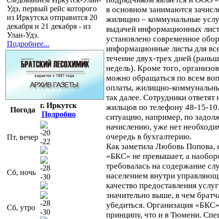
Удэ, первый рейс которого
в основном занимаются зачисл
из Иркутска отправится 20
жилищно – коммунальные услуг
декабря и 21 декабря - из
выдачей информационных листо
Улан-Удэ.
установлено современное обо
Подробнее...
информационные листы для все
течение двух-трех дней (раньш
недель). Кроме того, организов
можно обращаться по всем во
оплаты, жилищно-коммунальных
так далее. Сотрудники ответят
г. Иркутск
жильцов по телефону 48-15-10
Погода
Подробно
ситуацию, например, по задол
начислению, уже нет необходи
-20
очередь в бухгалтерию.
Пт, вечер
-22
Как заметила Любовь Попова, 
«БКС» не превышает, а наоборо
требовалась на содержание слу
-28
Сб, ночь
населением внутри управляющи
-30
качество предоставления услуг
значительно выше, в чем братч
-28
убедиться. Организация «БКС»
Сб, утро
-30
принципу, что и в Тюмени. Сп