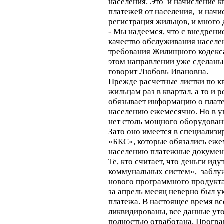
населения. Это и начисление к
платежей от населения, и начис
регистрация жильцов, и много
- Мы надеемся, что с внедрен
качество обслуживания населе
требования Жилищного кодекса
этом направлении уже сделаны
говорит Любовь Ивановна.
Прежде расчетные листки по к
жильцам раз в квартал, а то и
обязывает информацию о плат
населению ежемесячно. Но в 
нет столь мощного оборудовани
Зато оно имеется в специализ
«БКС», которые обязались еже
населению платежные докумен
Те, кто считает, что деньги ид
коммунальных систем», заблу
нового программного продукта
за апрель месяц неверно был у
платежа. В настоящее время вс
ликвидированы, все данные ут
полностью отработана. Програ