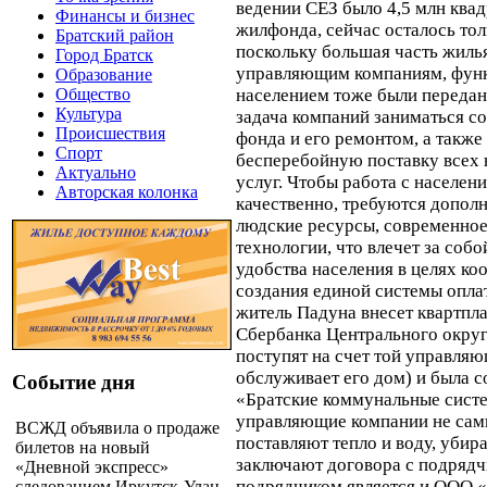
ведении СЕЗ было 4,5 млн ква
Финансы и бизнес
жилфонда, сейчас осталось тол
Братский район
поскольку большая часть жиль
Город Братск
управляющим компаниям, функ
Образование
населением тоже были передан
Общество
Культура
задача компаний заниматься 
Происшествия
фонда и его ремонтом, а также
Спорт
бесперебойную поставку всех
Актуально
услуг. Чтобы работа с населен
Авторская колонка
качественно, требуются допол
людские ресурсы, современное
технологии, что влечет за соб
удобства населения в целях ко
создания единой системы оплат
житель Падуна внесет квартпла
Сбербанка Центрального округа
поступят на счет той управляю
обслуживает его дом) и была с
Событие дня
«Братские коммунальные систе
управляющие компании не сам
ВСЖД объявила о продаже
поставляют тепло и воду, убир
билетов на новый
заключают договора с подрядч
«Дневной экспресс»
подрядчиком является и ООО 
следованием Иркутск-Улан-