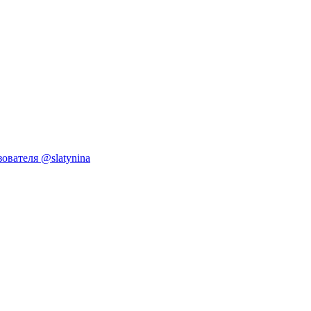
ователя @slatynina