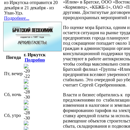
«Илим» в Братске, ООО «Восто
из Иркутска отправится 20
«Кормовец», «КБЖБ-1», ОАО «П
декабря и 21 декабря - из
другими. Достигнутые договоре
Улан-Удэ.
природоохранных мероприятий на
Подробнее...
По оценке мэра Братска, одним 
остается ситуация на рынке труда
предприятиях города планируют с
под сокращение попадает около 
граждан в администрации органи
консультационной поддержки тру
г. Иркутск
Погода
участвуют в работе антикризисн
Подробно
чтобы сообща максимально снизи
Братский филиал «Группы «Илим»
-20
Пт, вечер
предприятия вселяют уверенност
-22
стабильно. Это очередной раз уб
считает Сергей Серебренников.
-28
Сб, ночь
Власти и бизнес обратились к п
-30
предложениями по стабилизации
изменения в налоговое и земельн
формированию тарифов на элект
-28
Сб, утро
ставку арендной платы за испол
-30
размещение объектов строительс
сбыта, складирования и подвозк