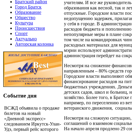
Братский район
учителям. И все же руководитель
Город Братск
образования как весной, так и ле
Образование
отпускные. Городские власти по
Общество
недопущению задержек, прилагаю
Культура
у себя в городе. В администраци
Происшествия
расходов бюджета и пополнению
Спорт
непопулярные меры в плане сокр
Актуально
том числе на командировках чин
Авторская колонка
расходных материалах для муни
мэрии используют административн
администрация перейдет на сок
Несмотря на снижение финансовы
направленным – 80% средств гор
Городские власти выполняют обя
финансирование расходов на пит
бюджетных учреждениях. Деньги 
детских садов, школ и больниц,
Событие дня
хозяйство. Более того, в Братск
например, по переселению из ве
ВСЖД объявила о продаже
ветеранского движения, социаль
билетов на новый
Несмотря на сложную ситуацию,
«Дневной экспресс»
соглашений о взаимном социальн
следованием Иркутск-Улан-
На начало апреля продлено 29 с
Удэ, первый рейс которого