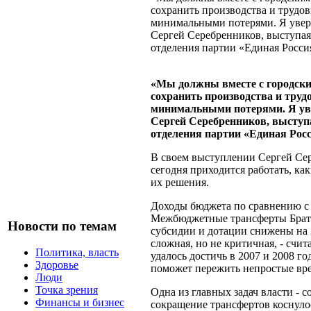
сохранить производства и трудов
минимальными потерями. Я уверен
Сергей Серебренников, выступая
отделения партии «Единая Росси
«Мы должны вместе с городски
сохранить производства и труд
минимальными потерями. Я увер
Сергей Серебренников, выступа
отделения партии «Единая Росс
В своем выступлении Сергей Сере
сегодня приходится работать, как
их решения.
Доходы бюджета по сравнению с
Межбюджетные трансферты Братск
Новости по темам
субсидии и дотации снижены на 
сложная, но не критичная, - счит
Политика, власть
удалось достичь в 2007 и 2008 г
Здоровье
поможет пережить непростые вр
Люди
Точка зрения
Одна из главных задач власти - 
Финансы и бизнес
сокращение трансфертов коснулос