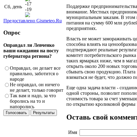
-17
Поддержке предпринимательства, 
Сб, день
-19
внимание. Местных предпринима
муниципальным заказам. В этом 
Предоставлено Gismeteo.Ru
питания на сумму 600 млн рубле
предприятиях.
Опрос
Власть не может замораживать ц
способна влиять на ценообразов
Оправдал ли Левченко
подтверждают реальные результа
ваши ожидания на посту
комитет потребительского рынка
губернатора региона?
таких ярмарках ниже, чем в мага
открыть около 200 новых торгов
Оправдал, он делает все
сбывать свою продукцию. Плата 
правильно, заботится о
взиматься не будет, что должно 
народе
Не оправдал, он ничего
Еще одна задача власти - создани
не делает, только говорит
одной стороны, позволит пополни
Так вам и надо, за что
стоимость товара за счет уменьш
боролись на то и
по открытию кроликовой фермы 
напоролись
Оставь свой коммен
Имя