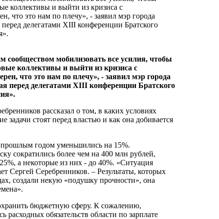
ые коллективы и выйти из кризиса с
, что это нам по плечу», - заявил мэр города
 перед делегатами XIII конференции Братского
я».
м сообществом мобилизовать все усилия, чтобы
овые коллективы и выйти из кризиса с
ен, что это нам по плечу», - заявил мэр города
я перед делегатами XIII конференции Братского
ия».
бренников рассказал о том, в каких условиях
ие задачи стоят перед властью и как она добивается
 прошлым годом уменьшились на 15%.
у сократились более чем на 400 млн рублей,
25%, а некоторые из них - до 40%. «Ситуация
ает Сергей Серебренников. – Результаты, которых
одах, создали некую «подушку прочности», она
емена».
сохранить бюджетную сферу. К сожалению,
ь расходных обязательств области по зарплате