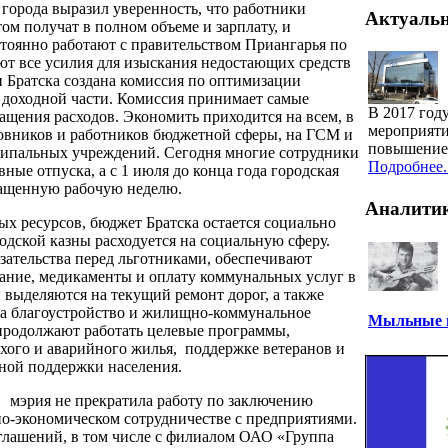
 города выразил уверенность, что работники
Актуаль
том получат в полном объеме и зарплату, и
стоянно работают с правительством Приангарья по
т все усилия для изыскания недостающих средств
и Братска создана комиссия по оптимизации
 доходной части. Комиссия принимает самые
В 2017 год
ащения расходов. Экономить приходится на всем, в
мероприяти
овников и работников бюджетной сферы, на ГСМ и
повышение 
ципальных учреждений. Сегодня многие сотрудники
Подробнее..
ые отпуска, а с 1 июля до конца года городская
ращенную рабочую неделю.
Аналити
х ресурсов, бюджет Братска остается социально
одской казны расходуется на социальную сферу.
зательства перед льготниками, обеспечивают
ание, медикаменты и оплату коммунальных услуг в
выделяются на текущий ремонт дорог, а также
 на благоустройство и жилищно-коммунальное
Мыльные п
е продолжают работать целевые программы,
тхого и аварийного жилья, поддержке ветеранов и
ной поддержки населения.
 мэрия не прекратила работу по заключению
о-экономическом сотрудничестве с предприятиями.
оглашений, в том числе с филиалом ОАО «Группа