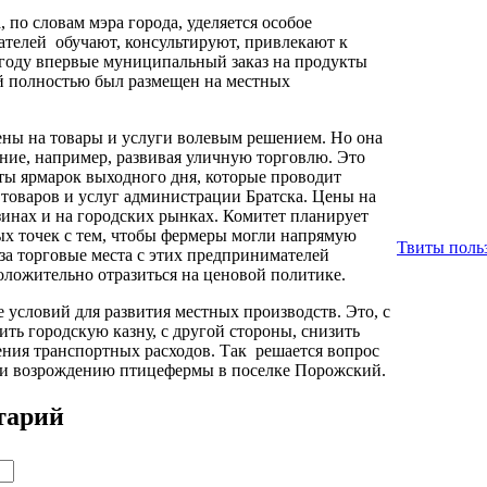
по словам мэра города, уделяется особое
телей обучают, консультируют, привлекают к
году впервые муниципальный заказ на продукты
й полностью был размещен на местных
ены на товары и услуги волевым решением. Но она
ание, например, развивая уличную торговлю. Это
ты ярмарок выходного дня, которые проводит
 товаров и услуг администрации Братска. Цены на
зинах и на городских рынках. Комитет планирует
ых точек с тем, чтобы фермеры могли напрямую
Твиты польз
за торговые места с этих предпринимателей
положительно отразиться на ценовой политике.
е условий для развития местных производств. Это, с
ть городскую казну, с другой стороны, снизить
ения транспортных расходов. Так решается вопрос
и возрождению птицефермы в поселке Порожский.
тарий