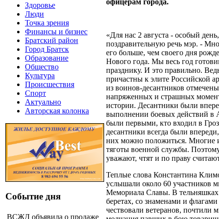
офицерам города.
Здоровье
Люди
Точка зрения
Финансы и бизнес
«Для нас 2 августа - особый день,
Братский район
поздравительную речь мэр. - Мно
Город Братск
его больше, чем своего дня рожд
Образование
Нового года. Мы весь год готови
Общество
празднику. И это правильно. Вед
Культура
причастны к элите Российской а
Происшествия
из воинов-десантников отмечены
Спорт
напряженных и страшных момент
Актуально
истории. Десантники были впер
Авторская колонка
выполнении боевых действий в 
были первыми, кто входил в Гро
десантники всегда были впереди,
них можно положиться. Многие 
тяготы военной службы. Поэтом
уважают, чтят и по праву считаю
Теплые слова Константина Клим
услышали около 60 участников м
Мемориала Славы. В тельняшках
Событие дня
беретах, со знаменами и флагами
чествовали ветеранов, почтили 
ВСЖД объявила о продаже
молчания павших в бою товарищ