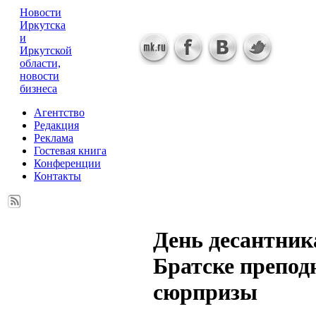
Новости
Иркутска
и
Иркутской
области,
новости
бизнеса
Агентство
Редакция
Реклама
Гостевая книга
Конференции
Контакты
День десантник
Братске препод
сюрпризы