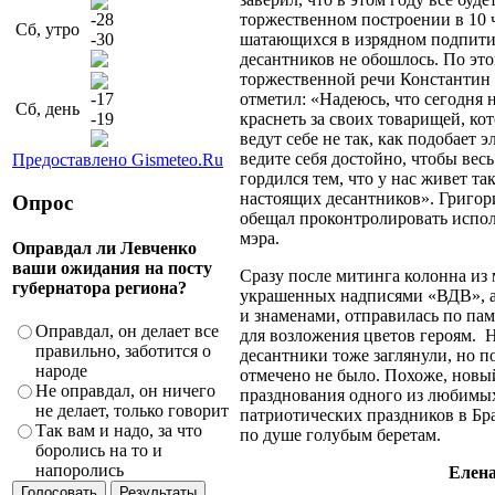
-28
торжественном построении в 10 ч
Сб, утро
-30
шатающихся в изрядном подпит
десантников не обошлось. По эт
торжественной речи Константин
-17
отметил: «Надеюсь, что сегодня 
Сб, день
-19
краснеть за своих товарищей, ко
ведут себе не так, как подобает э
ведите себя достойно, чтобы весь
Предоставлено Gismeteo.Ru
гордился тем, что у нас живет та
настоящих десантников». Григо
Опрос
обещал проконтролировать испо
мэра.
Оправдал ли Левченко
ваши ожидания на посту
Сразу после митинга колонна из
губернатора региона?
украшенных надписями «ВДВ», а
и знаменами, отправилась по па
Оправдал, он делает все
для возложения цветов героям.
Н
правильно, заботится о
десантники тоже заглянули, но п
народе
отмечено не было. Похоже, новы
Не оправдал, он ничего
празднования одного из любимы
не делает, только говорит
патриотических праздников в Бр
Так вам и надо, за что
по душе голубым беретам.
боролись на то и
напоролись
Елен