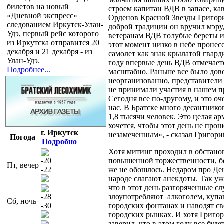
билетов на новый
строем капитан ВДВ в запасе, ка
«Дневной экспресс»
Орденов Красной Звезды Григор
следованием Иркутск-Улан-
доброй традиции он вручил мэру,
Удэ, первый рейс которого
ветеранам ВДВ голубые береты и
из Иркутска отправится 20
этот момент низко в небе пронес
декабря и 21 декабря - из
самолет как знак крылатой гвард
Улан-Удэ.
году впервые день ВДВ отмечает
Подробнее...
масштабно. Раньше все было дов
неорганизованно, представители
не принимали участия в нашем п
Сегодня все по-другому, и это оч
нас. В Братске много десантников
1,8 тысячи человек. Это целая ар
хочется, чтобы этот день не прош
г. Иркутск
незамеченным», - сказал Григори
Погода
Подробно
Хотя митинг проходил в обстано
-20
повышенной торжественности, бе
Пт, вечер
-22
же не обошлось. Недаром про Де
народе слагают анекдоты. Так уж
что в этот день разгоряченные с
-28
злоупотребляют
алкоголем, купа
Сб, ночь
-30
городских фонтанах и наводят с
городских рынках. И хотя Григо
заверил, что в этом году все буде