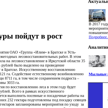
Актуаль
В 2017 год
мероприяти
повышение 
уры пойдут в рост
Подробнее..
Аналити
иятия ОАО «Группа «Илим» в Братске и Усть-
ежегодных лесовосстановительных работ. В этом
ла на лесовосстановление в Иркутской области 35
 рублей было выделено на проведение
т в Братске. Искусственному восстановлению
121 га. Содействие естественному возобновлению
Мыльные п
и 8711 га, в том числе сохранением подроста –
чвы 3033 га.
ия по восстановлению леса в этом году будет
рублей. Всего в рамках искусственного
ется выполнить посевные и посадочные работы на
 них 232 гектара подготовлены под посадку сеянцев
 гектаров запланированы мероприятия по уходу за