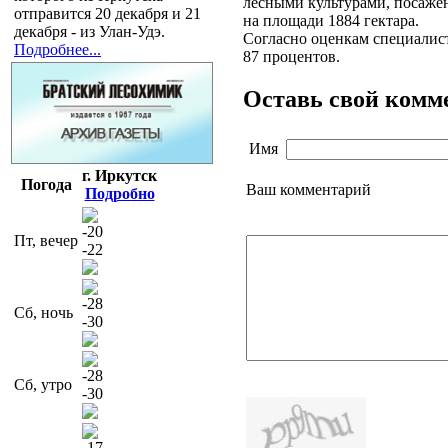
лесными культурами, посажен
отправится 20 декабря и 21
на площади 1884 гектара.
декабря - из Улан-Удэ.
Согласно оценкам специалист
Подробнее...
87 процентов.
Оставь свой комм
Имя
г. Иркутск
Погода
Ваш комментарий
Подробно
-20
Пт, вечер
-22
-28
Сб, ночь
-30
-28
Сб, утро
-30
-17