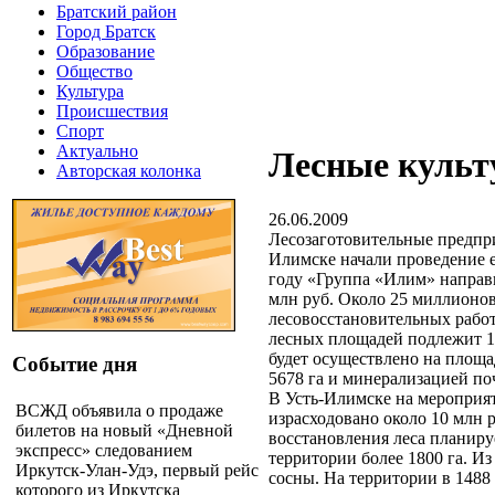
Братский район
Город Братск
Образование
Общество
Культура
Происшествия
Спорт
Актуально
Лесные культ
Авторская колонка
26.06.2009
Лесозаготовительные предпр
Илимске начали проведение 
году «Группа «Илим» направи
млн руб.
Около 25 миллионов
лесовосстановительных рабо
лесных площадей подлежит 1
будет осуществлено на площад
Событие дня
5678 га и минерализацией по
В Усть-Илимске на мероприят
ВСЖД объявила о продаже
израсходовано около 10 млн 
билетов на новый «Дневной
восстановления леса планиру
экспресс» следованием
территории более 1800 га. Из
Иркутск-Улан-Удэ, первый рейс
сосны. На территории в 1488
которого из Иркутска