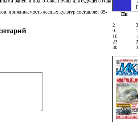
ными ранее, и подготовка почвы для будущего года
ов, приживаемость лесных культур составляет 85-
Пн
2
ентарий
9
16
23
30