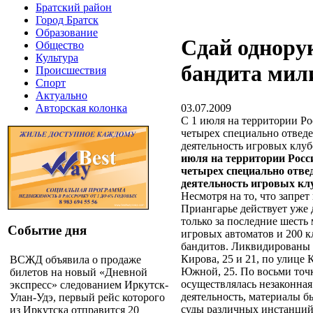
Братский район
Город Братск
Образование
Сдай однору
Общество
Культура
бандита мил
Происшествия
Спорт
Актуально
03.07.2009
Авторская колонка
С 1 июля на территории Ро
четырех специально отведе
деятельность игровых клу
июля на территории Росс
четырех специально отве
деятельность игровых кл
Несмотря на то, что запрет
Приангарье действует уже д
только за последние шесть 
Событие дня
игровых автоматов и 200 
бандитов. Ликвидированы 
Кирова, 25 и 21, по улице 
ВСЖД объявила о продаже
Южной, 25. По восьми точк
билетов на новый «Дневной
осуществлялась незаконная
экспресс» следованием Иркутск-
деятельность, материалы 
Улан-Удэ, первый рейс которого
суды различных инстанций
из Иркутска отправится 20