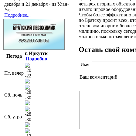
четырех игорных объекто
декабря и 21 декабря - из Улан-
изъято игровое оборудован
Удэ.
Чтобы более эффективно в
Подробнее...
по Братску просит всех, кт
о теневом игорном бизнесе
милицию, поскольку сегод
можно только по заявлени
Оставь свой ко
г. Иркутск
Погода
Подробно
Имя
-20
Пт, вечер
-22
Ваш комментарий
-28
Сб, ночь
-30
-28
Сб, утро
-30
-17