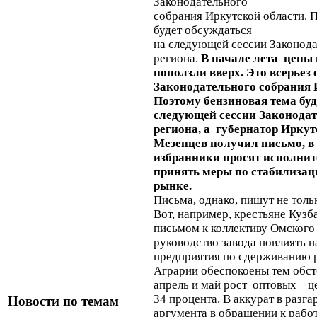
Законодательного
собрания Иркутской области. 
будет обсуждаться
на следующей сессии Законода
региона.
В начале лета цены 
поползли вверх. Это всерьез
Законодательного собрания 
Поэтому бензиновая тема буд
следующей сессии Законодат
региона, а губернатор Ирку
Мезенцев получил письмо, в
избранники просят исполнит
принять меры по стабилизац
рынке.
Письма, однако, пишут не толь
Вот, например, крестьяне Кузб
письмом к коллективу Омского
руководство завода повлиять н
предприятия по сдерживанию р
Аграрии обеспокоены тем обсто
апрель и май рост оптовых це
34 процента. В аккурат в разга
Новости по темам
аргумента в обращении к рабо