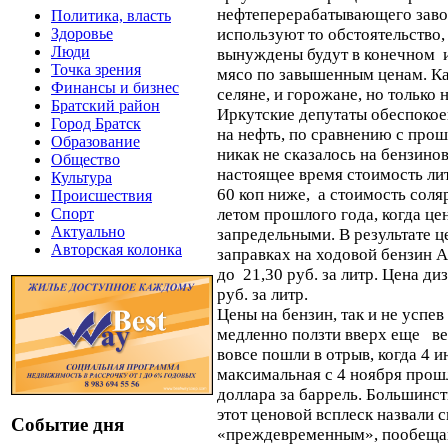
нефтеперерабатывающего заво
Политика, власть
используют то обстоятельство,
Здоровье
Люди
вынуждены будут в конечном и
Точка зрения
мясо по завышенным ценам. Ка
Финансы и бизнес
селяне, и горожане, но только 
Братский район
Иркутские депутаты обеспокое
Город Братск
на нефть, по сравнению с про
Образование
никак не сказалось на бензино
Общество
настоящее время стоимость лит
Культура
60 коп ниже, а стоимость соляр
Происшествия
летом прошлого года, когда це
Спорт
Актуально
запредельными. В результате ц
Авторская колонка
заправках на ходовой бензин 
до 21,30 руб. за литр. Цена ди
руб. за литр.
Цены на бензин, так и не успев
медленно ползти вверх еще вес
вовсе пошли в отрыв, когда 4 
максимальная с 4 ноября прошл
доллара за баррель. Большинс
этот ценовой всплеск назвали 
Событие дня
«преждевременным», пообещав