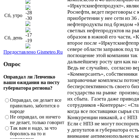
«Иркутскнефтепродукт», явля
Роснефти, ведет переговоры с
-28
Сб, утро
приобретении у нее сети из 3
-30
нефтепродукты под брэндом «
светлых нефтепродуктов на ры
-17
образом в южной его части, «
Сб, день
-19
второе после «Иркутскнефтепро
севере области заправок под т
Предоставлено Gismeteo.Ru
поглощение этой компании так 
дальнейшему росту цен как на с
Опрос
Ведь не случайно, согласно ве
«Коммерсантъ», собственники
Оправдал ли Левченко
заправочные комплексы потому
ваши ожидания на посту
бесперспективность своего биз
губернатора региона?
государства на рынке произво
их сбыта. Газета даже приводи
Оправдал, он делает все
сотрудников «Контерры»: «Ста
правильно, заботится о
когда все поставщики сырья ст
народе
Не оправдал, он ничего
Конкуренции никакой, а с НПЗ 
не делает, только говорит
Если с НПЗ не могут поспорит
Так вам и надо, за что
у депутатов и губернатора ест
боролись на то и
внимание антимонопольного ко