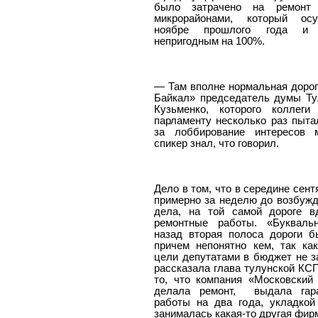
было затрачено на ремонт
микрорайонами, который ос
ноябре прошлого года и
непригодным на 100%.
— Там вполне нормальная дорог
Байкал» председатель думы Ту
Кузьменко, которого коллеги
парламенту несколько раз пыта
за лоббирование интересов м
спикер знал, что говорил.
Дело в том, что в середине сент
примерно за неделю до возбужд
дела, на той самой дороге в
ремонтные работы. «Букваль
назад вторая полоса дороги б
причем непонятно кем, так ка
цели депутатами в бюджет не з
рассказала глава тулунской КСП
то, что компания «Московский 
делала ремонт,
выдала гар
работы на два года, укладкой
занималась какая-то другая фир