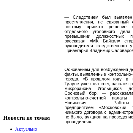
— Следствием был выявлен
преступления, не связанный
поэтому принято решение 
отдельного уголовного дел
превышении должностных п
рассказал «МК Байкал» ста
руководителя следственного 
Приангарья Владимир Саловаров
Основанием для возбуждения д
факты, выявленные контрольно-
города. «В прошлом году, в н
Тулуне уже шел снег, начался р
микрорайона Угольщиков д
Сосновый бор, — рассказала
контрольно-счетной палаты
Новикевич. — Работы 
предприятием «Московский т
никакого договора с администр
Новости по темам
не было, аукцион на проведение
проводился».
Актуально