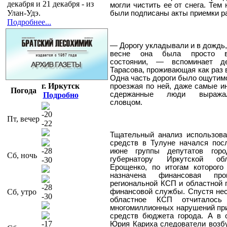
декабря и 21 декабря - из
могли чистить ее от снега. Тем
Улан-Удэ.
были подписаны акты приемки р
Подробнее...
— Дорогу укладывали и в дождь, и
весне она была просто в
состоянии, — вспоминает де
Тарасова, проживающая как раз 
Одна часть дороги было ощутимо
г. Иркутск
проезжая по ней, даже самые и
Погода
сдержанные люди выража
Подробно
словцом.
-20
Пт, вечер
-22
Тщательный анализ использов
средств в Тулуне начался пос
-28
июне группы депутатов гор
Сб, ночь
губернатору Иркутской об
-30
Ерощенко, по итогам которого
назначена финансовая про
региональной КСП и областной 
-28
Сб, утро
финансовой службы. Спустя не
-30
областное КСП отчиталось
многомиллионных нарушений пр
средств бюджета города. А в 
-17
Юрия Кариха следователи возб