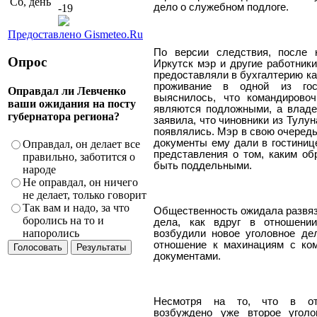
Сб, день
дело о служебном подлоге.
-19
Предоставлено Gismeteo.Ru
По версии следствия, после 
Опрос
Иркутск мэр и другие работник
предоставляли в бухгалтерию ка
проживание в одной из гос
Оправдал ли Левченко
выяснилось, что командирово
ваши ожидания на посту
являются подложными, а владе
губернатора региона?
заявила, что чиновники из Тулун
появлялись. Мэр в свою очередь
документы ему дали в гостинице
Оправдал, он делает все
представления о том, каким об
правильно, заботится о
быть поддельными.
народе
Не оправдал, он ничего
не делает, только говорит
Так вам и надо, за что
Общественность ожидала развяз
боролись на то и
дела, как вдруг в отношени
напоролись
возбудили новое уголовное де
отношение к махинациям с ко
документами.
Несмотря на то, что в от
возбуждено уже второе уголо