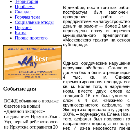
Территория
Проблема
В декабре, после того как рабо
Скандал
постфактум был заключен
проведение
работ с м
Горячая тема
предприятием «Благоустройство
Социальные этюды
деньги на ремонт — более 2 мл
Персона
переведены сразу и перечис
Битва
муниципального предприятия
Проще простого
«Московского тракта» на основ
субподряде.
Однако юридические нарушени
верхушка айсберга. Согласно 
должна была быть отремонтиро
4 тыс. кв. м. Однак
отремонтированная площадь сос
кв. м. Более того, в нарушен
Событие дня
норм, вместо двух слоев а
толщиной 16 см был уложен 
слой в 4 см. «Нижнего сл
ВСЖД объявила о продаже
крупнозернистого асфальта п
билетов на новый
Экспертиза признала эту дорогу
«Дневной экспресс»
100%, – подчеркнула Елена Нов
следованием Иркутск-Улан-
того, асфальт был проложен т
Удэ, первый рейс которого
направлению дороги, а по вст
из Иркутска отправится 20
нет. И из-за неровности грей