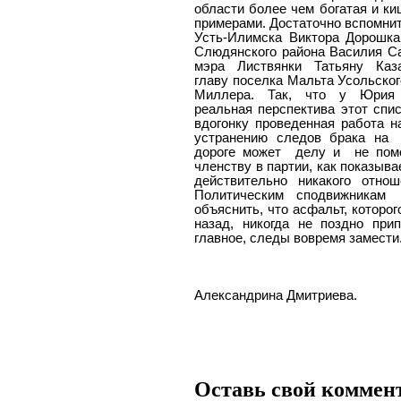
области более чем богатая и к
примерами. Достаточно вспомни
Усть-Илимска Виктора Дорошка
Слюдянского района Василия С
мэра Листвянки Татьяну Каз
главу поселка Мальта Усольског
Миллера. Так, что у Юрия
реальная перспектива этот спис
вдогонку проведенная работа 
устранению следов брака на
дороге может
делу и
не пом
членству в партии, как показывае
действительно никакого отнош
Политическим сподвижникам
объяснить, что асфальт, которог
назад, никогда не поздно при
главное, следы вовремя замести
Александрина Дмитриева.
Оставь свой коммен