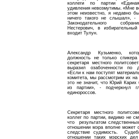
коллеги по партии «Едина
удивления невозмутимы. «Мне в
этом неизвестно, я недавно б
ничего такого не слышал», - 
Законодательного собра
Нестерович, в избирательный 
входит Тулун.
Александр Кузьменко, кот
должность не только спикера
секретаря местного политсове
выразил озабоченности по д
«Если к нам поступят материал
комитета, мы рассмотрим их на 
это не значит, что Юрий Карих
из партии», - подчеркнул г
единороссов.
Секретаря местного политсов
коллег по партии, видимо не см
что
результатом следственны
отношении мэра вполне может с
следствие судимость.
Судеб
отношении таких мэрских дел