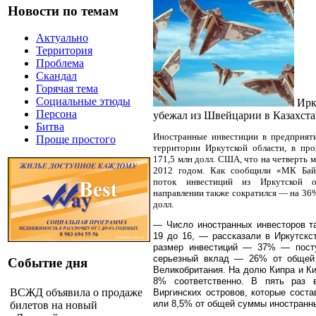
Новости по темам
Актуально
Территория
Проблема
Скандал
Горячая тема
Социальные этюды
Ирк
Персона
убежал из Швейцарии в Казахст
Битва
Иностранные инвестиции в предприят
Проще простого
территории Иркутской области, в пр
171,5 млн долл. США, что на четверть 
2012 годом. Как сообщили «МК Байк
поток инвестиций из Иркутской 
направлении также сократился — на 36%
долл.
— Число иностранных инвесторов т
19 до 16, — рассказали в Иркутск
размер инвестиций — 37% — пост
серьезный вклад — 26% от обще
Событие дня
Великобритания. На долю Кипра и К
8% соответственно. В пять раз 
ВСЖД объявила о продаже
Виргинских островов, которые соста
или 8,5% от общей суммы иностранн
билетов на новый