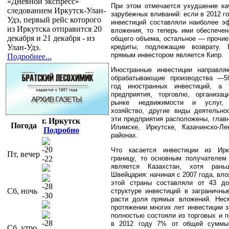
«Дневной экспресс»
При этом отмечается ухудшение ка
следованием Иркутск-Улан-
зарубежных вливаний: если в 2012 г
Удэ, первый рейс которого
инвестиций составляли наиболее э
из Иркутска отправится 20
вложения, то теперь ими обеспече
декабря и 21 декабря - из
общего объема, остальное — прочие 
Улан-Удэ.
кредиты, подлежащие возврату.
прямым инвестором является Кипр.
Подробнее...
Иностранные инвестиции направл
обрабатывающие производства —5
год иностранных инвестиций, а
предприятия, торговлю, организа
рынке недвижимости и услуг, 
хозяйство, другие виды деятельно
эти предприятия расположены, главн
г. Иркутск
Погода
Илимске, Иркутске, Казачинско-Л
Подробно
районах.
-20
Что касается инвестиции из Ирк
Пт, вечер
-22
границу, то основным получател
является Казахстан, хотя ран
Швейцария: начиная с 2007 года, вл
этой страны составляли от 43 д
-28
Сб, ночь
структуре инвестиций в заграничны
-30
расти доля прямых вложений. Несм
протяжении многих лет инвестиции з
полностью состояли из торговых и п
-28
в 2012 году 7% от общей суммы
Сб, утро