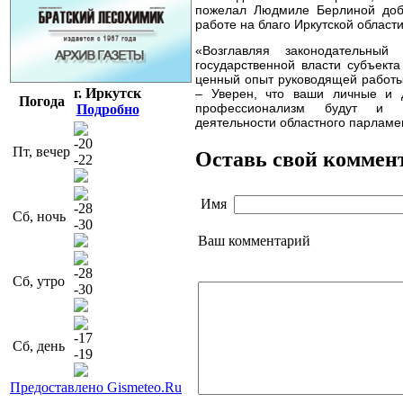
пожелал Людмиле Берлиной добр
работе на благо Иркутской област
«Возглавляя законодательный 
государственной власти субъект
ценный опыт руководящей работы,
г. Иркутск
– Уверен, что ваши личные и д
Погода
профессионализм будут и 
Подробно
деятельности областного парлам
-20
Пт, вечер
Оставь свой коммен
-22
Имя
-28
Сб, ночь
-30
Ваш комментарий
-28
Сб, утро
-30
-17
Сб, день
-19
Предоставлено Gismeteo.Ru