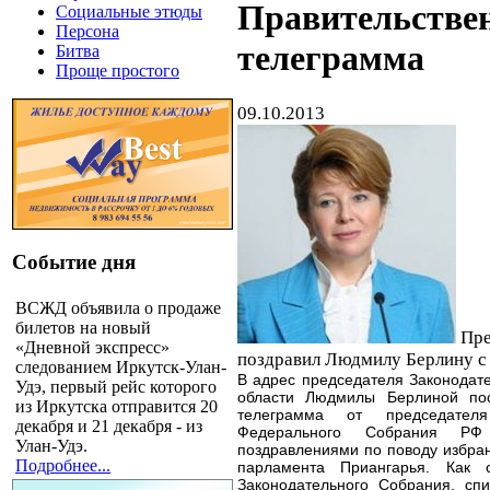
Правительстве
Социальные этюды
Персона
телеграмма
Битва
Проще простого
09.10.2013
Событие дня
ВСЖД объявила о продаже
билетов на новый
Пре
«Дневной экспресс»
поздравил Людмилу Берлину с
следованием Иркутск-Улан-
В адрес председателя Законодат
Удэ, первый рейс которого
области Людмилы Берлиной пос
из Иркутска отправится 20
телеграмма от председател
декабря и 21 декабря - из
Федерального Собрания Р
Улан-Удэ.
поздравлениями по поводу избра
Подробнее...
парламента Приангарья. Как 
Законодательного Собрания, сп