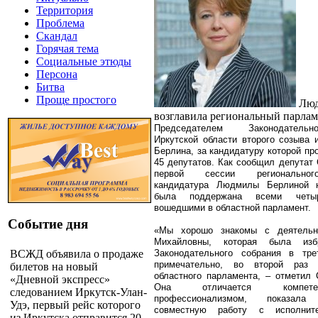
Территория
Проблема
Скандал
Горячая тема
Социальные этюды
Персона
Битва
Проще простого
Люд
возглавила региональный парлам
Председателем Законодатель
Иркутской области второго созыва
Берлина, за кандидатуру которой пр
45 депутатов. Как сообщил депутат 
первой сессии региональног
кандидатура Людмилы Берлиной 
была поддержана всеми четыр
вошедшими в областной парламент.
Событие дня
«Мы хорошо знакомы с деятель
Михайловны, которая была изб
ВСЖД объявила о продаже
Законодательного собрания в тре
примечательно, во второй раз 
билетов на новый
областного парламента, – отметил 
«Дневной экспресс»
Она отличается компет
следованием Иркутск-Улан-
профессионализмом, показала 
Удэ, первый рейс которого
совместную работу с исполнит
из Иркутска отправится 20