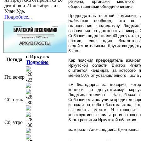
региона, органами местного с
декабря и 21 декабря - из
общественными объединениями».
Улан-Удэ.
Председатель счетной комиссии, 
Подробнее...
Баймашев сообщил, что по и
голосования кандидатуру Людми
назначения на должность спикера 
Собрания поддержали 43 депутата, о
против, еще один бюллетен
недействительным. Других кандидат
было.
г. Иркутск
Погода
Как пояснил председатель избират
Подробно
Иркутской области Виктор Игнат
считается кандидат, за которого 
-20
менее 50% от установленного числа 
Пт, вечер
-22
«Я благодарна за доверие, кото
коллеги по депутатскому корпу
Людмила Берлина. – На выборах в 
-28
Сб, ночь
Собрание мы получили кредит довери
-30
и взяли на себя обязательства, к
выполнять вместе. Я сторонник 
конструктивные силы региона конс
-28
благо развития Иркутской области».
Сб, утро
-30
материал: Александрина Дмитриева