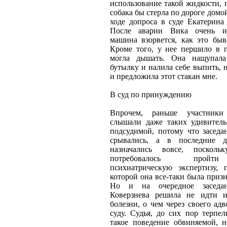
использование такой жидкости, 
собака бы стерла по дороге домо
ходе допроса в суде Екатерина
После аварии Вика очень ис
машина взорвется, как это быв
Кроме того, у нее першило в г
могла дышать. Она нащупал
бутылку и налила себе выпить, 
и предложила этот стакан мне.
В суд по принуждению
Впрочем, раньше участники
слышали даже таких удивител
подсудимой, потому что заседа
срывались, а в последние 
назначались вовсе, посколь
потребовалось пройт
психиатрическую экспертизу,
которой она все-таки была приз
Но и на очередное заседан
Коверзнева решила не идти и
болезни, о чем через своего ад
суду. Судья, до сих пор терпе
такое поведение обвиняемой, 