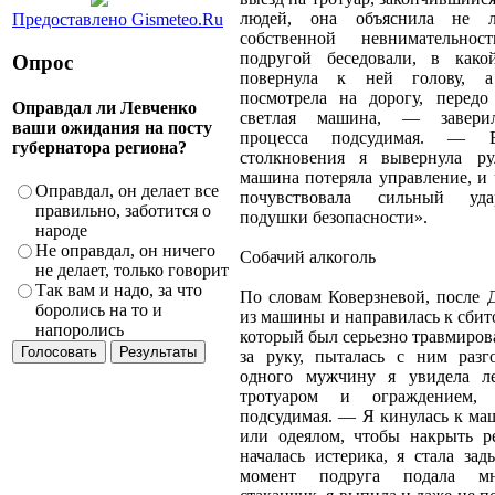
людей, она объяснила не л
Предоставлено Gismeteo.Ru
собственной невнимательн
подругой беседовали, в како
Опрос
повернула к ней голову, а
посмотрела на дорогу, перед
Оправдал ли Левченко
светлая машина, — заверил
ваши ожидания на посту
процесса подсудимая. — 
губернатора региона?
столкновения я вывернула ру
машина потеряла управление, и 
Оправдал, он делает все
почувствовала сильный уда
правильно, заботится о
подушки безопасности».
народе
Не оправдал, он ничего
Собачий алкоголь
не делает, только говорит
Так вам и надо, за что
По словам Коверзневой, после
боролись на то и
из машины и направилась к сбит
напоролись
который был серьезно травмирова
за руку, пыталась с ним разг
одного мужчину я увидела 
тротуаром и ограждением
подсудимая. — Я кинулась к ма
или одеялом, чтобы накрыть р
началась истерика, я стала зад
момент подруга подала м