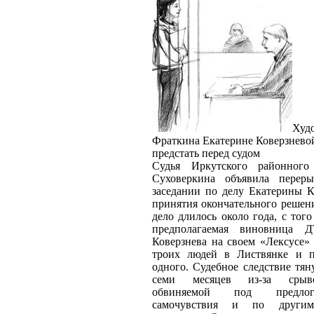
Худ
Фраткина
Екатерине Коверзнево
предстать перед судом
Судья Иркутского районного
Суховеркина объявила перер
заседании по делу Екатерины К
принятия окончательного решен
дело длилось около года, с того
предполагаемая виновница 
Коверзнева на своем «Лексусе»
троих людей в Листвянке и п
одного. Судебное следствие тян
семи месяцев из-за срыв
обвиняемой под предло
самочувствия и по други