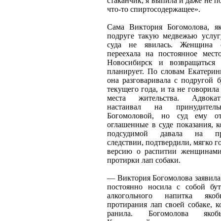
стаканчик, я выпила и даже не по
что-то спиртосодержащее».
Сама Виктория Богомолова, я
подруге такую медвежью услугу
суда не явилась. Женщина 
переехала на постоянное мест
Новосибирск и возвращаться
планирует. По словам Екатерин
она разговаривала с подругой 
текущего года, и та не говорила
места жительства. Адвока
настаивал на принудител
Богомоловой, но суд ему от
оглашенные в суде показания, 
подсудимой давала на пре
следствии, подтвердили, мягко г
версию о распитии женщинами
протирки лап собаки.
— Виктория Богомолова заявила
постоянно носила с собой бу
алкогольного напитка як
протирания лап своей собаке, к
ранила. Богомолова якоб