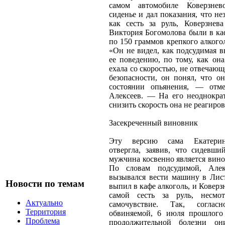
самом автомобиле Коверзне
сиденье и дал показания, что нез
как сесть за руль, Коверзнев
Виктория Богомолова были в каф
по 150 граммов крепкого алкого
«Он не видел, как подсудимая 
ее поведению, по тому, как она
ехала со скоростью, не отвечаю
безопасности, он понял, что о
состоянии опьянения, — отм
Алексеев. — На его неоднокра
снизить скорость она не реагиров
Засекреченный виновник
Эту версию сама Екатерин
отвергла, заявив, что сидевш
мужчина косвенно является вин
По словам подсудимой, Алек
вызывался вести машину в Лист
Новости по темам
выпил в кафе алкоголь, и Ковер
самой сесть за руль, несмо
Актуально
самочувствие. Так, соглас
Территория
обвиняемой, 6 июля прошлого
Проблема
продолжительной болезни о