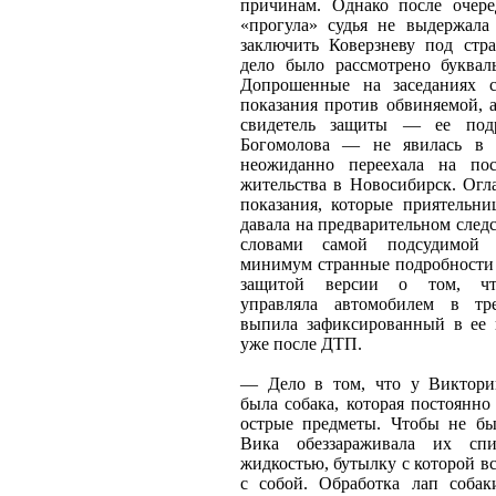
причинам. Однако после очере
«прогула» судья не выдержала
заключить Коверзневу под стра
дело было рассмотрено буквал
Допрошенные на заседаниях с
показания против обвиняемой, 
свидетель защиты — ее под
Богомолова — не явилась в с
неожиданно переехала на пос
жительства в Новосибирск. Огл
показания, которые приятельни
давала на предварительном следс
словами самой подсудимой 
минимум странные подробности
защитой версии о том, чт
управляла автомобилем в тр
выпила зафиксированный в ее 
уже после ДТП.
— Дело в том, что у Виктори
была собака, которая постоянно
острые предметы. Чтобы не бы
Вика обеззараживала их спи
жидкостью, бутылку с которой вс
с собой. Обработка лап собак