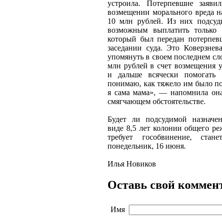
устроила. Потерпевшие заяви
возмещении морального вреда 
10 млн рублей. Из них подсуд
возможным выплатить только 
который был передан потерпев
заседании суда. Это Коверзнев
упомянуть в своем последнем сло
млн рублей в счет возмещения 
и дальше всячески помогать 
понимаю, как тяжело им было по
я сама мама», — напомнила он
смягчающем обстоятельстве.
Будет ли подсудимой назначе
виде 8,5 лет колонии общего ре
требует гособвинение, стан
понедельник, 16 июня.
Илья Новиков
Оставь свой коммен
Имя