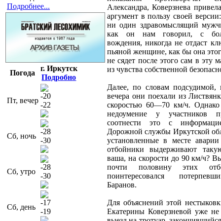
Подробнее...
Александра, Коверзнева привел
аргумент в пользу своей версии
ни один здравомыслящий мужчи
как он нам говорил, с бо
вождения, никогда не отдаст к
пьяной женщине, как бы она этог
не сядет после этого сам в эту 
г. Иркутск
из чувства собственной безопасн
Погода
Подробно
Далее, по словам подсудимой, 
-20
вечера они поехали из Листвян
Пт, вечер
-22
скоростью 60—70 км/ч. Однако
недоумение у участников п
соотнести это с информаци
-28
Дорожной службы Иркутской обл
Сб, ночь
-30
установленные в месте аварии
отбойники выдерживают таку
ваша, на скорости до 90 км/ч? В
-28
почти половину этих отб
Сб, утро
-30
поинтересовался потерпев
Баранов.
-17
Для объяснений этой нестыковк
Сб, день
-19
Екатерины Коверзневой уже не
выезд на тротуар, закончившийс