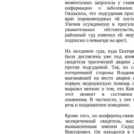
моментально запросила у глав
информацию о заболевании 
Оказалось, что подсудимая про
врач порекомендовал ей пост
Уличив осужденную в прогуле
уважительных обстоятельст
районный суд изменил ей мер
подписки о невыезде на арест.
На заседании суда, куда Екате
была доставлена уже под конв
свидетеля трагической аварии 
против подсудимой. Так, по с
потерпевшей стороны Владими
выезжавший на место аварии 
первую медицинскую помощь 
выразил мнение о том, что Ков
этот момент в состоянии 
опьянения. В частности, у нее
речь и неадекватное поведение.
Кроме того, по конференц-связ
засекреченный свидетель, вы
вымышленным именем Сидор
Викторович. Он находился в