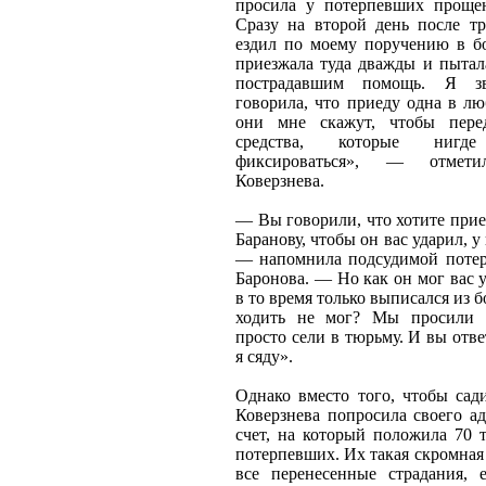
просила у потерпевших проще
Сразу на второй день после тр
ездил по моему поручению в бо
приезжала туда дважды и пытал
пострадавшим помощь. Я 
говорила, что приеду одна в лю
они мне скажут, чтобы пере
средства, которые ниг
фиксироваться», — отмети
Коверзнева.
— Вы говорили, что хотите при
Баранову, чтобы он вас ударил, у 
— напомнила подсудимой поте
Баронова. — Но как он мог вас у
в то время только выписался из 
ходить не мог? Мы просили 
просто сели в тюрьму. И вы отв
я сяду».
Однако вместо того, чтобы сад
Коверзнева попросила своего а
счет, на который положила 70 
потерпевших. Их такая скромная
все перенесенные страдания, е