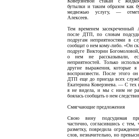
Коверзневой стакан с жидк
бутылки и таким образом как б
медвежью услугу, — отме
Алексеев.
Тем временем засекреченный 
после ДТП, по словам подсуд
подругам неприятностями в сл
сообщат о нем кому-либо. «Он ск
подруге Виктории Богомоловой
о нем не рассказывали, е
неприятностей. Только использ
другие выражения, которые я
воспроизвести. После этого он
ДТП еще до приезда всех служб
Екатерина Коверзнева. — С тех
я не видела, и мы с ним не ра
боялась сообщать о нем следстви
Смягчающие предложения
Свою вину подсудимая при
частично, согласившись с тем,
разметку, повредила ограждение
слов, незначительно, но превыси