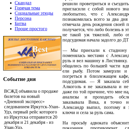
Скандал
решили проветриться и съездит
Горячая тема
пригласили с собой нового зна
Социальные этюды
любопытно, что с Александр
Персона
познакомилась всего за два дня 
Битва
отмечала день рождения своей п
Проще простого
получается, что либо болезнь в э
не такой уж тяжелой, либо о
подсудимая начала задолго до Д
— Мы приехали к стадиону 
поменялась местами с Александ
руль и вел машину в Листвянку.
общались по большей части вд
ели рыбу. Потом замерзли и
погреться в близлежащем кафе
Событие дня
подсудимая. — Я заказала се
Алкоголь я не заказывала и не
ВСЖД объявила о продаже
даже по той причине, что мне на
билетов на новый
анализы и проходить обсле
«Дневной экспресс»
заказывала Вика, я точно 
следованием Иркутск-Улан-
Александр выпил, поэтому я 
Удэ, первый рейс которого
ключи и села за руль сама.
из Иркутска отправится 20
декабря и 21 декабря - из
На просьбу адвоката объясни
Улан-Удэ.
показания противоречат с