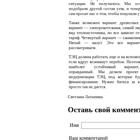
ситуации. Не получилось. Мы ос
подобрали другой состав угля, и тепе
сам просит нас о том, чтобы покупали у
Также возможен вариант древесных
вариант — электрокотельная, самый эк
вид теплоисточника, но все зависит от
тариф. Четвертый вариант — сжиженн
Пятый — мазут. Это все вариан
рассматриваем.
ТЭЦ должна работать еще и на вспомог
если вдруг возникнут перебои. Поэто
наиболее устойчивый вариант,
оправданный. Мы делаем проект
модернизации ТЭЦ, под которые бу
финансирование. Нужно биться за 
просто так не дается.
Светлана Латынина
Оставь свой коммен
Имя
Ваш комментарий