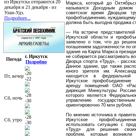
из Иркутска отправится 20
Маркса, который до Октябрьс
декабря и 21 декабря - из
назывался Доходным домом 
Улан-Удэ.
советское время Дворцом тр
профобъединению, нуждающемус
Подробнее...
должна быть выгодна продажа с
— На встрече представителей
Иркутской области и профобъ
заявлено о том, что до реше
погашением задолженности по о
здания на Карла Маркса презид
г. Иркутск
не собирается рассматривать в
Погода
Дворца спорта «Труд», - расска
Подробно
Данное здание, где также расп
юного зрителя им. Александ
-20
Пт, вечер
находится в федеральной с
-22
Иркутское профобъединение
аренду помещений ОАО «Рас
дирекция Минкультуры России
-28
которого является Федерально
Сб, ночь
управлению государственны
-30
ориентировочно 70 млн рублей.
По мнению источника в правите
-28
Сб, утро
Иркутское профобъединен
-30
использовать ситуацию с про
«Труд» для решения свои
проблем, которые возникли