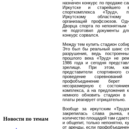
назначен конкурс по продаже са
Иркутске и старейшего в
спорткомплекса «Труд», пр
Иркутскому областному 
организаций профсоюзов. Од
Дворца спорта по непонятным 
не подготовил документы дл
конкурс сорвался.
Между тем купить стадион соби
Это был бы реальный шанс сп
разрушения, ведь построенн
прошлого века «Труд» не рем
1986 года и сегодня представ
зрелище. При этом, как
представители спортивного с
проведение соревнований
профобъединение берет 
несоразмерную с состояние
комплекса, а на предложения 
немного обновить стадион в 
платы реагирует отрицательно.
Вообще за иркутским «Труд
закрепилась слава рынка, 
Новости по темам
количество площадей там сдает
и общепит, только непонятно, к
от аренды, если профобъединен