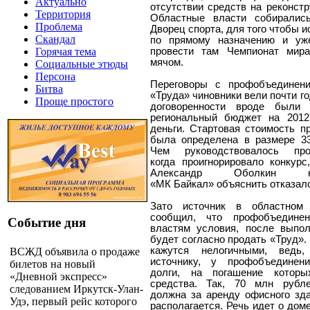
Актуально
отсутствии средств на реконст
Территория
Областные власти собирались
Проблема
Дворец спорта, для того чтобы и
Скандал
по прямому назначению и уж
провести там Чемпионат мир
Горячая тема
мячом.
Социальные этюды
Персона
Переговоры с профобъединен
Битва
«Труда» чиновники вели почти год
Проще простого
договоренности вроде были 
региональный бюджет на 2012
деньги. Стартовая стоимость п
была определена в размере 3
Чем руководствовалось про
когда проигнорировало конкурс
Александр Оболкин кор
«МК Байкал» объяснить отказал
Зато источник в областном 
сообщил, что профобъедине
Событие дня
властям условия, после выпо
будет согласно продать «Труд».
кажутся нелогичными, ведь
ВСЖД объявила о продаже
источнику, у профобъединен
билетов на новый
долги, на погашение котор
«Дневной экспресс»
средства. Так, 70 млн рубле
следованием Иркутск-Улан-
должна за аренду офисного зда
Удэ, первый рейс которого
располагается. Речь идет о до