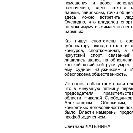
помещения и вовсе исполь
назначению, здесь ютятся м
ларьки, павильоны, точки общеп
здесь можно встретить лю
Очевидно, что владелец спорт
по максимуму выжимает из него
барыши».
Как пишут спортсмены в св
губернатору, «когда стало из
конкурса, спорткомбинат, а
иркутский спорт, связанны
лишились шанса на обновлени
крепкой хозяйской руки умрет
ему судьбы «Лужников» и «
обеспокоена общественность.
Источник в областном правител
что в минувшую пятницу перв
председателя правительст
области Николай Слободчиков
Александром Оболкиным, 
конкретных договоренностей пок
было. Власти намерены продо
профобъединением.
Светлана ЛАТЫНИНА.