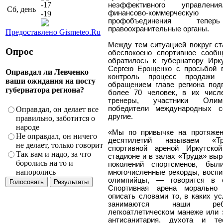
-17
неэффективного управлени
Сб, день
финансово-коммерческую 
-19
профобъединения тепер
правоохранительные органы.
Предоставлено Gismeteo.Ru
Между тем ситуацией вокруг ст
Опрос
обеспокоено спортивное сообщ
обратилось к губернатору Ирк
Сергею Ерощенко с просьбой 
Оправдал ли Левченко
контроль процесс продажи 
ваши ожидания на посту
обращением главе региона под
губернатора региона?
более 70 человек, в их числ
тренеры, участники Олим
победители международных с
Оправдал, он делает все
другие.
правильно, заботится о
народе
«Мы по привычке на протяжен
Не оправдал, он ничего
десятилетий называем «Т
не делает, только говорит
спортивной ареной Иркутско
Так вам и надо, за что
стадионе и в залах «Труда» вы
боролись на то и
поколений спортсменов, был
напоролись
многочисленные рекорды, восп
олимпийцы, — говорится в 
Спортивная арена морально
описать словами то, в каких у
занимаются наши ре
легкоатлетическом манеже или 
антисанитария, духота и те