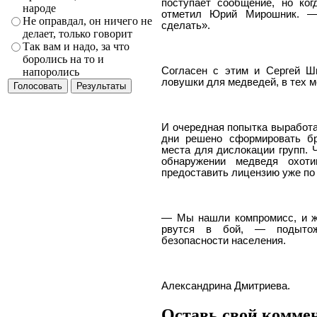
поступает сообщение, но ког
народе
отметил Юрий Мирошник. —
Не оправдал, он ничего не
сделать».
делает, только говорит
Так вам и надо, за что
боролись на то и
Согласен с этим и Сергей Ш
напоролись
ловушки для медведей, в тех ме
И очередная попытка выработа
дни решено сформировать бр
места для дислокации групп. Ч
обнаружении медведя охот
предоставить лицензию уже по 
— Мы нашли компромисс, и ж
рвутся в бой, — подытож
безопасности населения.
Александрина Дмитриева.
Оставь свой комме