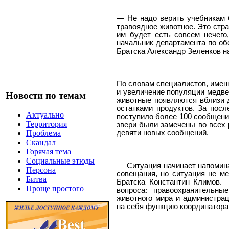
— Не надо верить учебникам б
травоядное животное. Это стра
им будет есть совсем нечего
начальник департамента по об
Братска Александр Зеленков н
По словам специалистов, имен
и увеличение популяции медве
Новости по темам
животные появляются вблизи д
остатками продуктов. За пос
Актуально
поступило более 100 сообщени
Территория
звери были замечены во всех 
девяти новых сообщений.
Проблема
Скандал
Горячая тема
Социальные этюды
— Ситуация начинает напомин
Персона
совещания, но ситуация не м
Битва
Братска Константин Климов. 
Проще простого
вопроса: правоохранительны
животного мира и администрац
на себя функцию координатора,