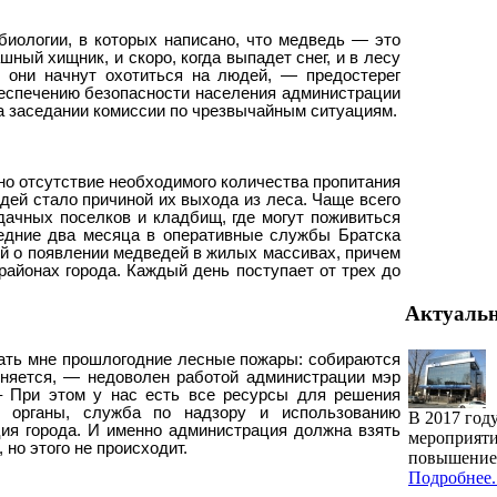
иологии, в которых написано, что медведь — это
шный хищник, и скоро, когда выпадет снег, и в лесу
, они начнут охотиться на людей, — предостерег
еспечению безопасности населения администрации
а заседании комиссии по чрезвычайным ситуациям.
но отсутствие необходимого количества пропитания
дей стало причиной их выхода из леса. Чаще всего
ачных поселков и кладбищ, где могут поживиться
ледние два месяца в оперативные службы Братска
й о появлении медведей в жилых массивах, причем
районах города. Каждый день поступает от трех до
Актуаль
ать мне прошлогодние лесные пожары: собираются
еняется, — недоволен работой администрации мэр
– При этом у нас есть все ресурсы для решения
е органы, служба по надзору и использованию
В 2017 год
ия города. И именно администрация должна взять
мероприяти
 но этого не происходит.
повышение 
Подробнее..