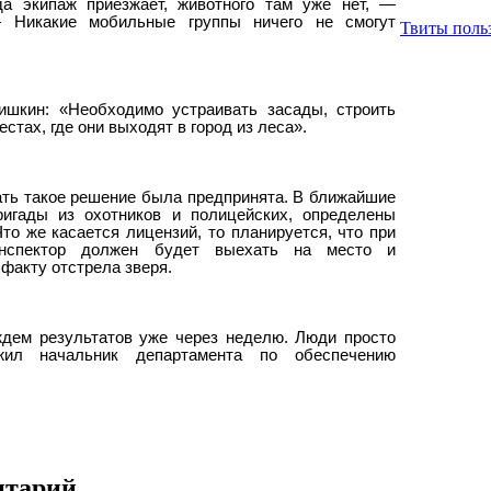
да экипаж приезжает, животного там уже нет, —
 Никакие мобильные группы ничего не смогут
Твиты польз
ишкин: «Необходимо устраивать засады, строить
стах, где они выходят в город из леса».
ть такое решение была предпринята. В ближайшие
игады из охотников и полицейских, определены
то же касается лицензий, то планируется, что при
инспектор должен будет выехать на место и
факту отстрела зверя.
дем результатов уже через неделю. Люди просто
ил начальник департамента по обеспечению
нтарий