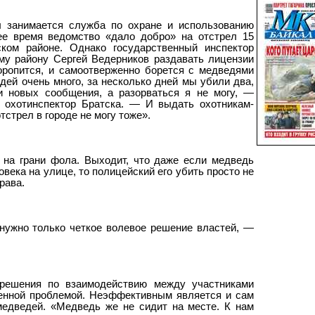
л занимается служба по охране и использованию
ее время ведомство «дало добро» на отстрел 15
ком районе. Однако государственный инспектор
му району Сергей Ведерников раздавать лицензии
оропится, и самоотверженно борется с медведями
ей очень много, за несколько дней мы убили два,
и новых сообщения, а разорваться я не могу, —
 охотинспектор Братска. — И выдать охотникам-
стрел в городе не могу тоже».
 на грани фола. Выходит, что даже если медведь
овека на улице, то полицейский его убить просто не
рава.
нужно только четкое волевое решение властей, —
 решения по взаимодействию между участниками
венной проблемой. Неэффективным является и сам
едведей. «Медведь же не сидит на месте. К нам