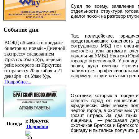
Судя по всему, заявление 
отдельности структура готов
диалог похож на разговор глухи
Событие дня
Так, полицейские, юриди
представляющих опасность д
ВСЖД объявила о продаже
сотрудников МВД нет специа
билетов на новый «Дневной
пистолета или автомата оче
экспресс» следованием
начальник УМВД Братска Юрий
Иркутск-Улан-Удэ, первый
гораздо агрессивней. У полице
рейс которого из Иркутска
знают, куда именно стреля
отправится 20 декабря и 21
заниматься профессиональные 
например, отпугивать выстрела
декабря - из Улан-Удэ.
Подробнее...
Охотники, которых в городе и
спасать город от нашествия
юридически. «Мы можем полу
чертой города, в охотничьих уг
грозит штраф. За два таки
лицензии,
— рассказал депу
г. Иркутск
Погода
охотников Братска и Братског
Подробно
бригаду и пытались получить р
-20