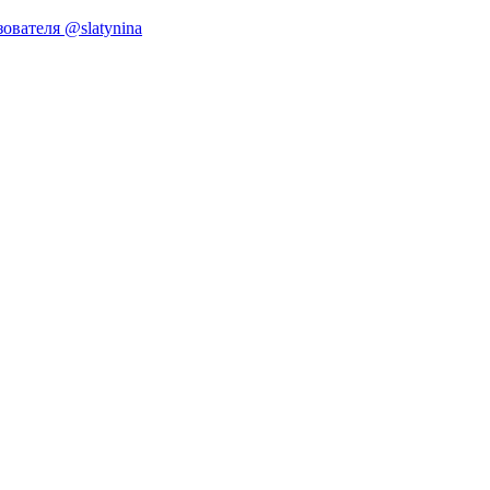
ователя @slatynina