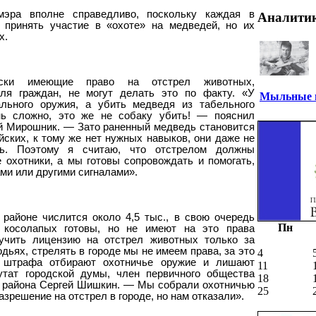
мэра вполне справедливо, поскольку каждая в
Аналити
а принять участие в «охоте» на медведей, но их
х.
чески имеющие право на отстрел животных,
ля граждан, не могут делать это по факту. «У
Мыльные п
льного оружия, а убить медведя из табельного
нь сложно, это же не собаку убить! — пояснил
 Мирошник. — Зато раненный медведь становится
йских, к тому же нет нужных навыков, они даже не
ть. Поэтому я считаю, что отстрелом должны
охотники, а мы готовы сопровождать и помогать,
ми или другими сигналами».
 районе числится около 4,5 тыс., в свою очередь
Пн
 косолапых готовы, но не имеют на это права
чить лицензию на отстрел животных только за
одьях, стрелять в городе мы не имеем права, за это
4
х штрафа отбирают охотничье оружие и лишают
11
тат городской думы, член первичного общества
18
о района Сергей Шишкин. — Мы собрали охотничью
25
азрешение на отстрел в городе, но нам отказали».