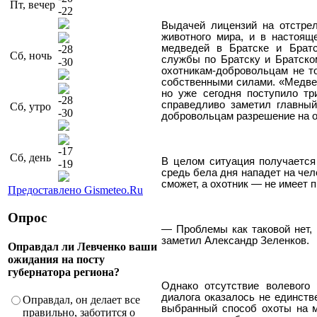
Пт, вечер
-22
Выдачей лицензий на отстре
животного мира, и в настоящ
медведей в Братске и Братс
-28
Сб, ночь
службы по Братску и Братско
-30
охотникам-добровольцам не т
собственными силами. «Медвед
но уже сегодня поступило тр
-28
справедливо заметил главный
Сб, утро
-30
добровольцам разрешение на от
-17
Сб, день
В целом ситуация получается
-19
средь бела дня нападет на чел
сможет, а охотник — не имеет п
Предоставлено Gismeteo.Ru
Опрос
— Проблемы как таковой нет, 
заметил Александр Зеленков.
Оправдал ли Левченко ваши
ожидания на посту
губернатора региона?
Однако отсутствие волевого
диалога оказалось не единст
Оправдал, он делает все
выбранный способ охоты на м
правильно, заботится о