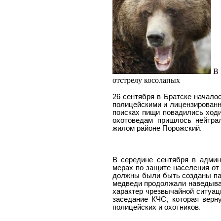
В 
отстрелу косолапых
26 сентября в Братске начало
полицейскими и лицензированн
поисках пищи повадились ходи
охотоведам пришлось нейтрал
жилом районе Порожский.
В середине сентября в админ
мерах по защите населения от
должны были быть созданы пат
медведи продолжали наведыват
характер чрезвычайной ситуаци
заседание КЧС, которая верн
полицейских и охотников.