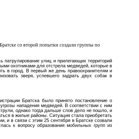
Братске со второй попытки создали группы по
сь патрулирование улиц и прилегающих территорий
ыми охотниками для отстрела медведей, которые в
ть в город. В первый же день правоохранителям и
изовать зверя, успевшего задрать двух собак в
истрации Братска было принято постановление о
 угрозы нападения медведей. В соответствии с ним
рули, однако тогда дальше слов дело не пошло, и
ься в жилые районы. Ситуация стала приобретать
и, и в связи с этим 25 сентября в Братске созвали
улась к вопросу образования мобильных групп из