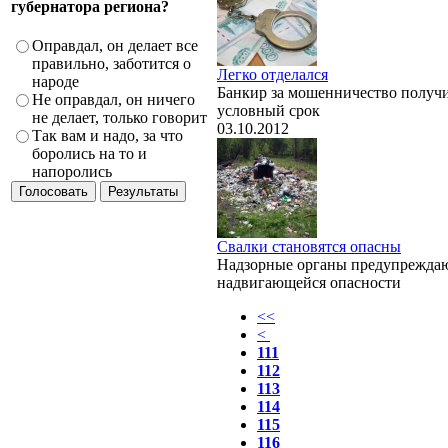
губернатора региона?
Оправдал, он делает все
правильно, заботится о
Легко отделался
народе
Банкир за мошенничество получ
Не оправдал, он ничего
условный срок
не делает, только говорит
03.10.2012
Так вам и надо, за что
боролись на то и
напоролись
Свалки становятся опасны
Надзорные органы предупрежда
надвигающейся опасности
<<
<
111
112
113
114
115
116