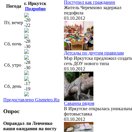
Поступил как гражданин
г. Иркутск
Погода
Житель Черемхово задержал
Подробно
педофила
03.10.2012
-20
Пт, вечер
-22
-28
Сб, ночь
-30
Детсады по другим правилам
Мэр Иркутска предложил создат
-28
сеть ДОУ нового типа
Сб, утро
-30
03.10.2012
-17
Сб, день
-19
Предоставлено Gismeteo.Ru
Саванна рядом
В Иркутске открылась уникальна
Опрос
фотовыставка
03.10.2012
Оправдал ли Левченко
ваши ожидания на посту