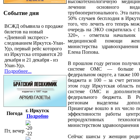
высокотехнологичную медиц
лечении основного ви
Событие дня
трубноперитонального. Эта пат
50% случаев бесплодия в Иркутс
того, что лечить его теперь м
ВСЖД объявила о продаже
очередь на ЭКО сократилась с 1
билетов на новый
320», - отметила начальник 
«Дневной экспресс»
медицинской помощи же
следованием Иркутск-Улан-
министерства здравоохранения
Удэ, первый рейс которого
Елена Попова.
из Иркутска отправится 20
декабря и 21 декабря - из
В прошлом году регион получил
Улан-Удэ.
системе ОМС — больше в
Подробнее...
федеральном округе, а также 100
бюджета и 100 – за счет регио
этом году Иркутская область п
системе ОМС и дополнител
федерального бюджета. В Р
регионам выделены допол
Приангарье вошло в их число п
г. Иркутск
Погода
эффективности работы центр
Подробно
репродуктивных технолог
министерством здравоохранения 
-20
Пт, вечер
-22
Сейчас шансы у женщин родит