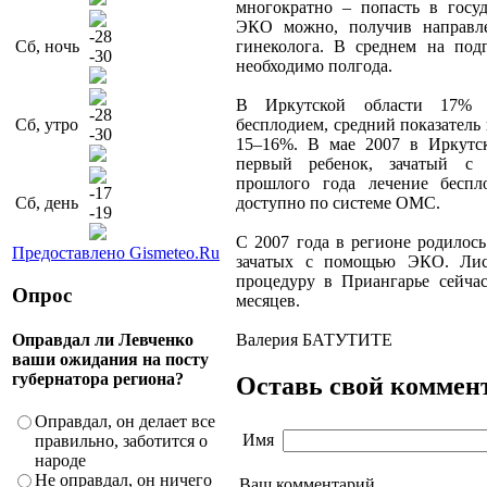
многократно – попасть в госу
ЭКО можно, получив направле
-28
Сб, ночь
гинеколога. В среднем на под
-30
необходимо полгода.
В Иркутской области 17% н
-28
Сб, утро
бесплодием, средний показатель 
-30
15–16%. В мае 2007 в Иркутск
первый ребенок, зачатый 
прошлого года лечение беспл
-17
Сб, день
доступно по системе ОМС.
-19
С 2007 года в регионе родилось
Предоставлено Gismeteo.Ru
зачатых с помощью ЭКО. Лис
процедуру в Приангарье сейча
Опрос
месяцев.
Оправдал ли Левченко
Валерия БАТУТИТЕ
ваши ожидания на посту
губернатора региона?
Оставь свой коммен
Оправдал, он делает все
Имя
правильно, заботится о
народе
Не оправдал, он ничего
Ваш комментарий