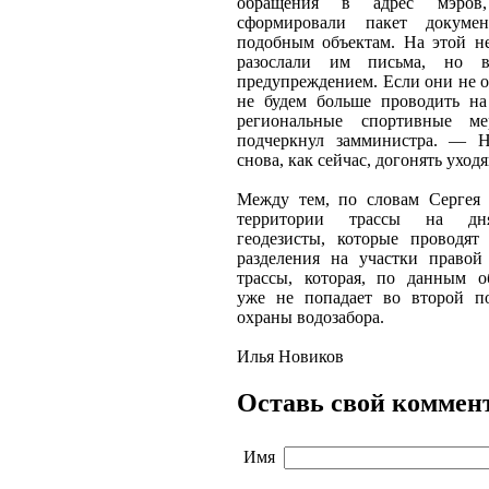
обращения в адрес мэров
сформировали пакет докуме
подобным объектам. На этой н
разослали им письма, но 
предупреждением. Если они не 
не будем больше проводить на
региональные спортивные м
подчеркнул замминистра. — Н
снова, как сейчас, догонять уход
Между тем, по словам Сергея
территории трассы на дн
геодезисты, которые проводят
разделения на участки право
трассы, которая, по данным о
уже не попадает во второй п
охраны водозабора.
Илья Новиков
Оставь свой коммен
Имя