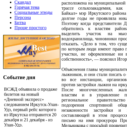
Скандал
расположена на муниципальной 
Горячая тема
трассе сельхозакадемия, ка
Социальные этюды
Байкал» мэр Иркутского района
Персона
долгие годы не проявляла ника
Битва
Поэтому когда представители
Проще простого
обратились к властям райо
выделить участок на мыс
водохранилища, чиновники прос
отказать. «Дело в том, что сущ
по которым люди имеют право п
участки, не оформленные ни 
собственность», — пояснил Игор
Объяснения главы муниципалите
лыжников, и они стали писать о
Событие дня
во все инстанции, организо
против застройки лыжни на ирк
ВСЖД объявила о продаже
После многочисленных жал
билетов на новый
властям и в управление п
«Дневной экспресс»
региональное правительств
следованием Иркутск-Улан-
подозрения спортивной общ
Удэ, первый рейс которого
незаконности застройки и 
из Иркутска отправится 20
составляющей в этом процесс
декабря и 21 декабря - из
письмо на имя прокурора При
Улан-Удэ.
Мельникова с просьбой проверит