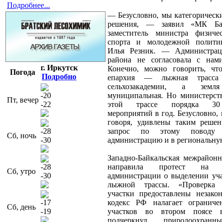
Подробнее...
— Безусловно, мы категорическ
решения, — заявил «МК Ба
заместитель министра физиче
спорта и молодежной полити
Илья Резник. — Администрац
района не согласовала с нам
г. Иркутск
Конечно, можно говорить, чт
Погода
Подробно
епархия — лыжная трасса
сельхозакадемии, а зе
-20
муниципальная. Но министерст
Пт, вечер
-22
этой трассе порядка 30
мероприятий в год. Безусловно,
говоря, удивлены таким реше
-28
запрос по этому поводу
Сб, ночь
-30
администрацию и в региональну
Западно-Байкальская межрайонн
-28
направила протест на по
Сб, утро
-30
администрации о выделении уча
лыжной трассы. «Проверка 
участки предоставлены незако
-17
кодекс РФ налагает ограниче
Сб, день
-19
участков во втором поясе 
подчеркнул природоохран