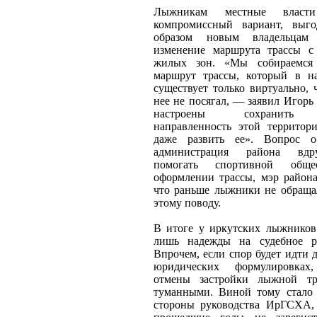
Лыжникам местные власти
компромиссный вариант, выг
образом новым владельцам
изменение маршрута трассы с
жилых зон. «Мы собираемся 
маршрут трассы, который в н
существует только виртуально,
нее не посягал, — заявил Игор
настроены сохранить 
направленность этой территор
даже развить ее». Вопрос 
администрация района вдр
помогать спортивной обще
оформлении трассы, мэр района
что раньше лыжники не обраща
этому поводу.
В итоге у иркутских лыжников
лишь надежды на судебное ра
Впрочем, если спор будет идти 
юридических формулировках
отмены застройки лыжной тр
туманными. Виной тому стало 
стороны руководства ИрГСХА, 