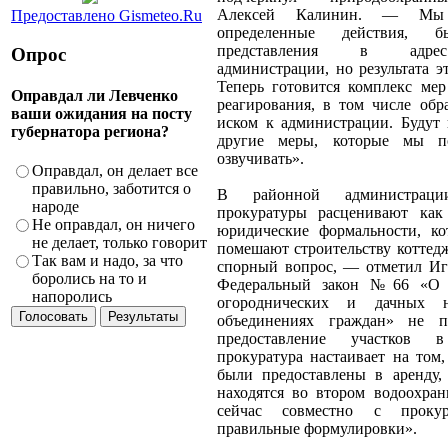
Алексей Калинин. — Мы 
Предоставлено Gismeteo.Ru
определенные действия, 
представления в адре
Опрос
администрации, но результата э
Теперь готовится комплекс мер
Оправдал ли Левченко
реагирования, в том числе обр
ваши ожидания на посту
иском к администрации. Будут
губернатора региона?
другие меры, которые мы п
озвучивать».
Оправдал, он делает все
правильно, заботится о
В районной администраци
народе
прокуратуры расценивают как
Не оправдал, он ничего
юридические формальности, к
не делает, только говорит
помешают строительству коттед
Так вам и надо, за что
спорный вопрос, — отметил И
боролись на то и
Федеральный закон №66 «О с
напоролись
огороднических и дачных н
объединениях граждан» не пр
предоставление участков
прокуратура настаивает на том
были предоставлены в аренду,
находятся во втором водоохра
сейчас совместно с проку
правильные формулировки».