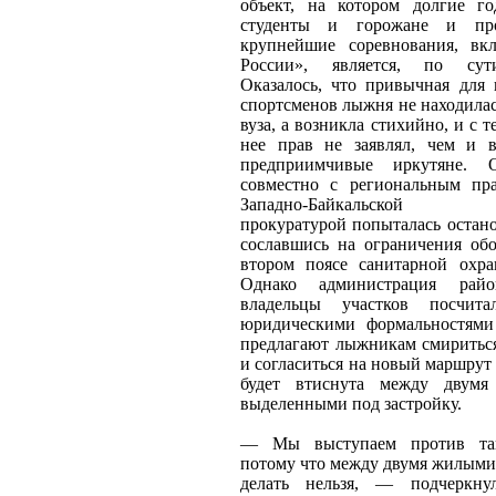
объект, на котором долгие г
студенты и горожане и про
крупнейшие соревнования, в
России», является, по сут
Оказалось, что привычная для 
спортсменов лыжня не находила
вуза, а возникла стихийно, и с т
нее прав не заявлял, чем и в
предприимчивые иркутяне. О
совместно с региональным пр
Западно-Байкальской м
прокуратурой попыталась остано
сославшись на ограничения обо
втором поясе санитарной охра
Однако администрация ра
владельцы участков посчит
юридическими формальностями
предлагают лыжникам смиритьс
и согласиться на новый маршрут 
будет втиснута между двумя 
выделенными под застройку.
— Мы выступаем против так
потому что между двумя жилым
делать нельзя, — подчеркнул