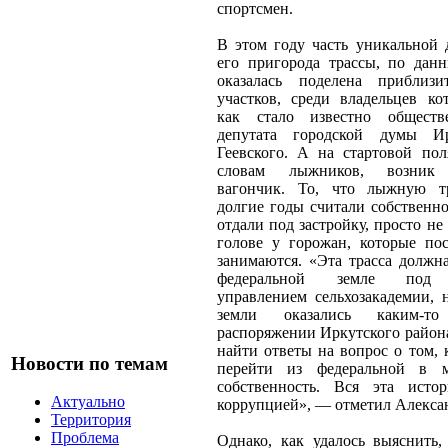
спортсмен.
В этом году часть уникальной 
его пригорода трассы, по данн
оказалась поделена приблиз
участков, среди владельцев ко
как стало известно обществ
депутата городской думы И
Геевского. А на стартовой пол
словам лыжников, возник 
вагончик. То, что лыжную тр
долгие годы считали собствен
отдали под застройку, просто не
голове у горожан, которые по
занимаются. «Эта трасса должн
федеральной земле под 
управлением сельхозакадемии, 
земли оказались каким-т
распоряжении Иркутского район
найти ответы на вопрос о том, 
Новости по темам
перейти из федеральной в 
собственность. Вся эта исто
Актуально
коррупцией», — отметил Алекса
Территория
Проблема
Однако, как удалось выяснить,