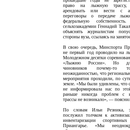
прошедшие годы не зарегист
право на лыжную трассу,
арендовать или вести с ад
переговоры о передаче лыж
федеральную собственность
сельхозакадемии Геннадий Такал
объяснять журналистам попус
стороны вуза, ссылаясь на занятос
В свою очередь, Минспорта Пр
не первый год проводило на л
Молодежном десятки соревнован
«Лыжню России». Но дл
чиновников почему-то т
неожиданностью, что региональ
мероприятия проходили, по сут
земле. «Мы были удивлены, что 
не информировала нас по это
раньше никогда проблем с и
трассы не возникало», — поясни
По словам Ильи Резника, э
послужил толчком к активиза
инвентаризации спортивны
Приангарье. «Мы неоднок