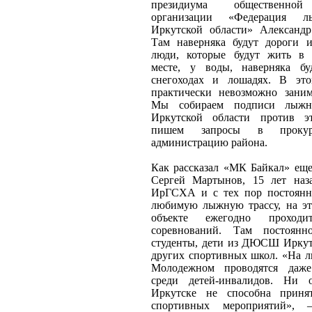
президиума общественной
организации «Федерация 
Иркутской области» Александ
Там наверняка будут дороги 
люди, которые будут жить в 
месте, у воды, наверняка бу
снегоходах и лошадях. В это
практически невозможно заним
Мы собираем подписи лыжн
Иркутской области против эт
пишем запросы в проку
администрацию района.
Как рассказал «МК Байкал» ещ
Сергей Мартынов, 15 лет наз
ИрГСХА и с тех пор постоян
любимую лыжную трассу, на э
объекте ежегодно проход
соревнований. Там постоянн
студенты, дети из ДЮСШ Иркут
других спортивных школ. «На л
Молодежном проводятся даже
среди детей-инвалидов. Ни 
Иркутске не способна приня
спортивных мероприятий», 