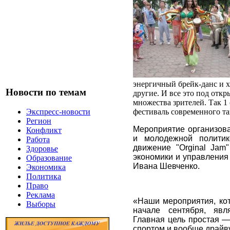
энергичный брейк-данс и хи
Новости по темам
другие. И все это под отк
множества зрителей. Так 1
фестиваль современного та
Экспресс-новости
Регион
Мероприятие организова
Конфликт
и молодежной политик
Работа
движение "Orginal Jam
Здоровье
экономики и управления
Образование
Ивана Шевченко.
Экономика
Политика
Право
Реклама
«Наши мероприятия, ко
Выборы
начале сентября, явл
Главная цель простая 
спортом и вообще драйв