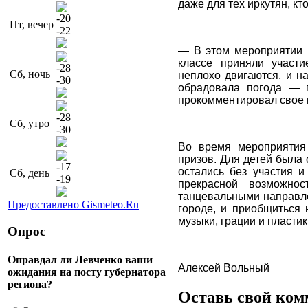
даже для тех иркутян, кт
-20
Пт, вечер
-22
— В этом мероприятии 
классе приняли участ
-28
Сб, ночь
неплохо двигаются, и н
-30
обрадовала погода — 
прокомментировал свое 
-28
Сб, утро
-30
Во время мероприятия
призов. Для детей была
-17
остались без участия и
Сб, день
-19
прекрасной возможно
танцевальными направл
Предоставлено Gismeteo.Ru
городе, и приобщиться 
музыки, грации и пластик
Опрос
Оправдал ли Левченко ваши
Алексей Вольный
ожидания на посту губернатора
региона?
Оставь свой ко