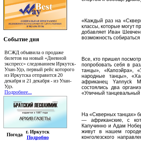
«Каждый раз на «Сквер
классы, которые могут п
добавляет Иван Шевченк
возможность собираться 
Событие дня
ВСЖД объявила о продаже
билетов на новый «Дневной
Все, кто пришел посмотр
экспресс» следованием Иркутск-
попробовать себя в ра
Улан-Удэ, первый рейс которого
танцы», «Капоэйра», 
из Иркутска отправится 20
народные танцы», «Ха
декабря и 21 декабря - из Улан-
африканец Yannyck Mu
Удэ.
состоялись два орган
Подробнее...
«Уличный танцевальный
На «Скверных танцах» б
— африканские, с ко
Капучинно и Адам Нобер
живут в нашем городе
г. Иркутск
Погода
конголезского направл
Подробно