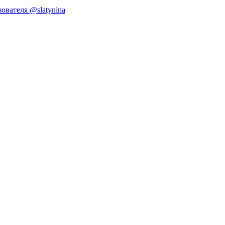
ователя @slatynina