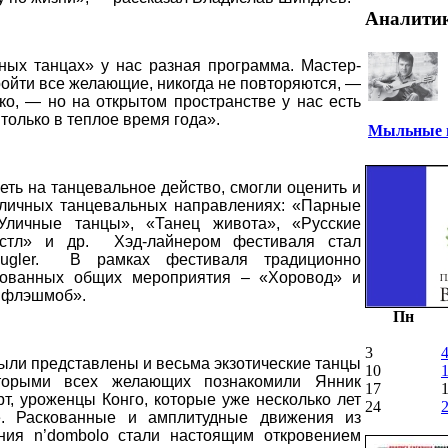
Аналити
ных танцах» у нас разная программа. Мастер-
ройти все желающие, никогда не повторяются, —
о, — но на открытом пространстве у нас есть
только в теплое время года».
Мыльные п
еть на танцевальное действо, смогли оценить и
зличных танцевальных направлениях: «Парные
«Уличные танцы», «Танец живота», «Русские
стл» и др.
Хэд-лайнером фестиваля стал
gler.
В рамках фестиваля традиционно
изованных общих мероприятия – «Хоровод» и
 флэшмоб».
Пн
3
ыли представлены и весьма экзотические танцы
10
торыми всех желающих познакомили Янник
17
т, уроженцы Конго, которые уже несколько лет
24
. Раскованные и амплитудные движения из
ения n’dombolo стали настоящим откровением