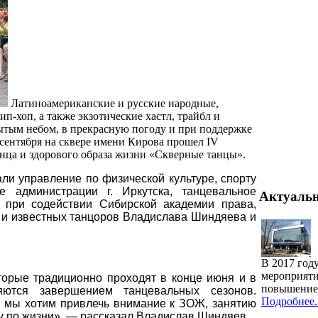
Латиноамериканские и русские народные,
п-хоп, а также экзотические хастл, трайбл и
рытым небом, в прекрасную погоду и при поддержке
 сентября на сквере имени Кирова прошел IV
нца и здорового образа жизни «Скверные танцы».
ли управление по физической культуре, спорту
е администрации г. Иркутска, танцевальное
Актуаль
" при содействии Сибирской академии права,
 и известных танцоров Владислава Шиндяева и
В 2017 год
мероприяти
торые традиционно проходят в конце июня и в
повышение 
яются завершением танцевальных сезонов.
Подробнее..
— мы хотим привлечь внимание к ЗОЖ, занятию
у по жизни», — рассказал Владислав Шиндяев.