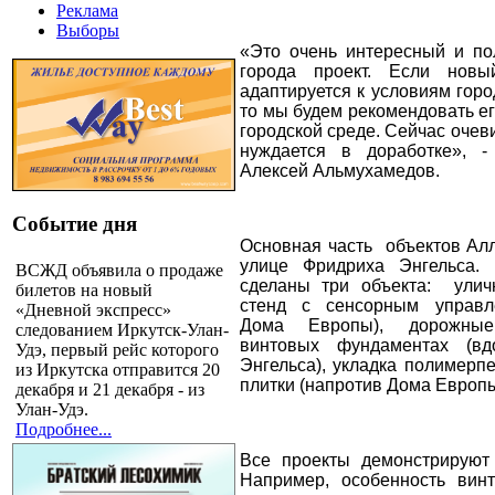
Реклама
Выборы
«Это очень интересный и по
города проект. Если нов
адаптируется к условиям горо
то мы будем рекомендовать е
городской среде. Сейчас очеви
нуждается в доработке», -
Алексей Альмухамедов.
Событие дня
Основная часть
объектов Ал
улице Фридриха Энгельса.
ВСЖД объявила о продаже
сделаны три объекта:
улич
билетов на новый
стенд с сенсорным управл
«Дневной экспресс»
Дома Европы), дорожны
следованием Иркутск-Улан-
винтовых фундаментах (вд
Удэ, первый рейс которого
Энгельса), укладка полимерп
из Иркутска отправится 20
плитки (напротив Дома Европы
декабря и 21 декабря - из
Улан-Удэ.
Подробнее...
Все проекты демонстрируют 
Например, особенность вин