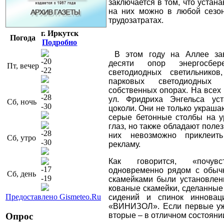
заключается в том, что устан
на них можно в любой сезо
трудозатратах.
г. Иркутск
Погода
Подробно
В этом году на Аллее за
-20
десяти опор энергосбер
Пт, вечер
-22
светодиодных светильнико
парковых светодиодных 
собственных опорах. На всех
-28
ул. Фридриха Энгельса ус
Сб, ночь
-30
цоколи. Они не только украша
серые бетонные столбы на у
глаз, но также обладают поле
-28
них невозможно приклеит
Сб, утро
-30
рекламу.
Как говорится, «почувс
-17
одновременно рядом с обы
Сб, день
-19
скамейками были установле
кованые скамейки, сделанные
Предоставлено Gismeteo.Ru
сидений и спинок инновац
«ВИНИЗОЛ». Если первые уже
Опрос
вторые – в отличном состояни