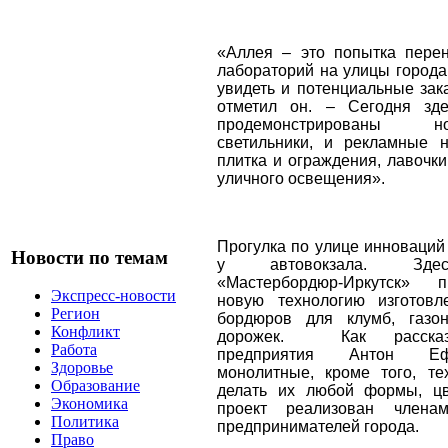
«Аллея – это попытка перен
лабораторий на улицы города, 
увидеть и потенциальные зака
отметил он. – Сегодня зд
продемонстрированы 
светильники, и рекламные н
плитка и ограждения, лавочк
уличного освещения».
Прогулка по улице инноваций
Новости по темам
у автовокзала. Здес
«Мастербордюр-Иркутск» п
Экспресс-новости
новую технологию изготовл
Регион
бордюров для клумб, газо
Конфликт
дорожек.
Как расска
Работа
предприятия Антон Е
Здоровье
монолитные, кроме того, те
Образование
делать их любой формы, цве
Экономика
проект реализован член
Политика
предпринимателей города.
Право