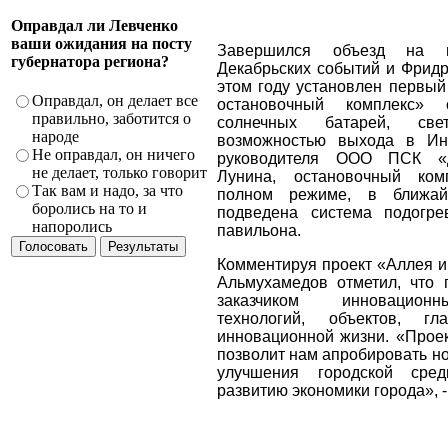
Оправдал ли Левченко
ваши ожидания на посту
Завершился объезд на п
губернатора региона?
Декабрьских событий и Фридр
этом году установлен первый
Оправдал, он делает все
остановочный комплекс»
правильно, заботится о
солнечных батарей, св
народе
возможностью выхода в Ин
Не оправдал, он ничего
руководителя ООО ПСК «
не делает, только говорит
Лунина, остановочный ком
Так вам и надо, за что
полном режиме, в ближа
боролись на то и
подведена система подогре
напоролись
павильона.
Комментируя проект «Аллея и
Альмухамедов отметил, что 
заказчиком инновацион
технологий, объектов, гл
инновационной жизни. «Прое
позволит нам апробировать н
улучшения городской сред
развитию экономики города», -