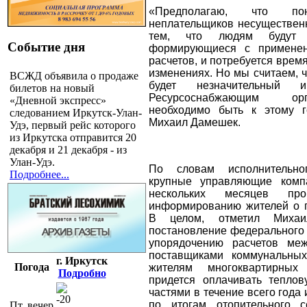
«Предполагаю, что пон
неплательщиков несущественн
тем, что людям будут 
Событие дня
формирующиеся с применен
расчетов, и потребуется время
изменениях. Но мы считаем, 
ВСЖД объявила о продаже
будет незначительный и
билетов на новый
Ресурсоснабжающим ор
«Дневной экспресс»
необходимо быть к этому г
следованием Иркутск-Улан-
Михаил Дамешек.
Удэ, первый рейс которого
из Иркутска отправится 20
декабря и 21 декабря - из
Улан-Удэ.
По словам исполнительно
Подробнее...
крупные управляющие комп
нескольких месяцев пр
информированию жителей о г
В целом, отметил Михаи
постановление федерального 
упорядочению расчетов ме
поставщиками коммунальных 
г. Иркутск
Погода
жителям многоквартирны
Подробно
придется оплачивать тепло
частями в течение всего года 
-20
по итогам отопительного с
Пт, вечер