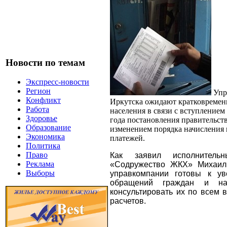
Новости по темам
Экспресс-новости
Регион
Упр
Конфликт
Иркутска ожидают кратковремен
Работа
населения в связи с вступлением 
Здоровье
года постановления правительст
Образование
изменением порядка начисления
Экономика
платежей.
Политика
Право
Как заявил исполнитель
Реклама
«Содружество ЖКХ» Михаил
Выборы
управкомпании готовы к ув
обращений граждан и на
консультировать их по всем 
расчетов.