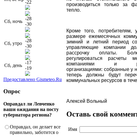
-22
производиться только за фа
тепло.
-28
Сб, ночь
-30
Кроме того, потребителям, 
размере ежемесячных комм
-28
зимний и летний период с
Сб, утро
-30
управляющие компании до
рассрочку оплаты. Бо
регулироваться расчеты 
-17
компаниями и ресу
Сб, день
-19
организациями: собранные у 
теперь должны будут пере
Предоставлено Gismeteo.Ru
коммунальных ресурсов в тече
Опрос
Алексей Вольный
Оправдал ли Левченко
ваши ожидания на посту
Оставь свой коммен
губернатора региона?
Оправдал, он делает все
Имя
правильно, заботится о