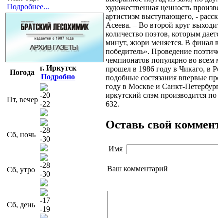
Подробнее...
художественная ценность произв
артистизм выступающего, - расс
Асеева. – Во второй круг выход
количество поэтов, которым дает
минут, жюри меняется. В финал 
победитель». Проведение поэтич
чемпионатов популярно во всем 
г. Иркутск
прошел в 1986 году в Чикаго, в 
Погода
Подробно
подобные состязания впервые пр
году в Москве и Санкт-Петербург
-20
иркутский слэм производится по
Пт, вечер
-22
632.
Оставь свой коммен
-28
Сб, ночь
-30
Имя
-28
Ваш комментарий
Сб, утро
-30
-17
Сб, день
-19