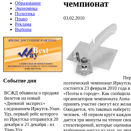
чемпионат
Образование
Экономика
Политика
03.02.2010
Право
Реклама
Выборы
Пер
Событие дня
поэтический чемпионат Иркутска
состоится 23 февраля 2010 года в
ВСЖД объявила о продаже
«Поэты в городе».
Как сообщила
билетов на новый
организаторов чемпионата Анна 
«Дневной экспресс»
принять участие смогут все жел
следованием Иркутск-Улан-
Ожидается, что таковых наберетс
Удэ, первый рейс которого
человек. «В первом круге каждо
из Иркутска отправится 20
дается три минуты на чтение сво
декабря и 21 декабря - из
стихотворений, которые оценива
Улан-Удэ.
выбранное наугад из зала, по дв