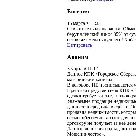
Евгения
15 марта в 18:33
Отвратительная шарашка! Обман 
берут членский взнос 35% от су
оставляет желать лучшего! Хабал
Цитировать
Аноним
3 марта в 11:17
Данное КПК «Городское Сберег
материнский капитал.
В договоре НЕ прописываются 
При этом представитель КПК «Г
сделки требует оплату за свою р
Уважаемые продавцы недвижимос
данного посредника в сделке. О
продавца недвижимости, который
остью, обеспечивая залог для п
договору не получает за нее дене
Данные действия подпадают под
Мошенничество».