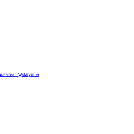
ователя @slatynina