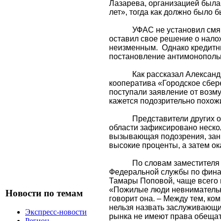
Лазарева, организацией была
лет», тогда как должно было б
УФАС не установил смя
оставил свое решение о нал
неизменным.
Однако кредитн
постановление антимонопольн
Как рассказал Алексан
кооператива «Городское сбер
поступали заявление от возм
кажется подозрительно похож
Представители других о
области зафиксировано нескол
вызывающая подозрения, зани
высокие проценты, а затем о
По словам заместителя
Федеральной службы по фина
Тамары Поповой, чаще всего 
«Пожилые люди невнимательн
Новости по темам
говорит она. – Между тем, к
нельзя назвать заслуживающ
Экспресс-новости
рынка не имеют права обещат
Регион