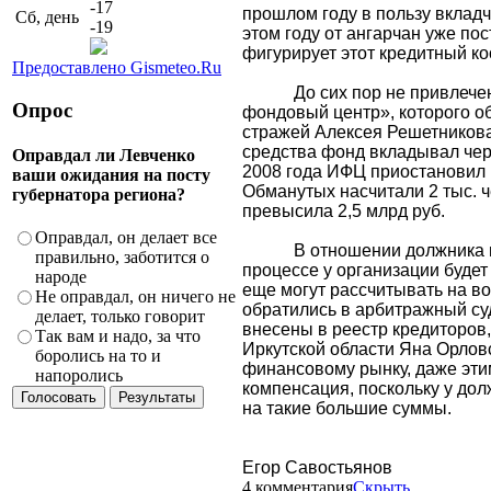
-17
прошлом году в пользу вкладч
Сб, день
-19
этом году от ангарчан уже пос
фигурирует этот кредитный ко
Предоставлено Gismeteo.Ru
До сих пор не привлече
Опрос
фондовый центр», которого 
стражей Алексея Решетникова
средства фонд вкладывал чер
Оправдал ли Левченко
2008 года ИФЦ приостановил 
ваши ожидания на посту
Обманутых насчитали 2 тыс. 
губернатора региона?
превысила 2,5 млрд руб.
Оправдал, он делает все
В отношении должника 
правильно, заботится о
процессе у организации буде
народе
еще могут рассчитывать на во
Не оправдал, он ничего не
обратились в арбитражный су
делает, только говорит
внесены в реестр кредиторов
Так вам и надо, за что
Иркутской области Яна Орлов
боролись на то и
финансовому рынку, даже эти
напоролись
компенсация, поскольку у дол
на такие большие суммы.
Егор Савостьянов
4 комментария
Скрыть