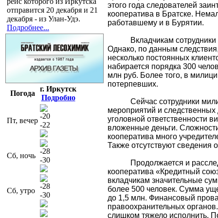
рейс которого из Иркутска
этого года следователей заин
отправится 20 декабря и 21
кооператива в Братске. Нема
декабря - из Улан-Удэ.
работавшему и в Бурятии.
Подробнее...
Вкладчикам сотрудники
Однако, по данным следствия
несколько постоянных клиент
набирается порядка 300 челов
млн руб. Более того, в милиц
потерпевших.
г. Иркутск
Погода
Подробно
Сейчас сотрудники мил
мероприятий и следственных 
-20
уголовной ответственности в
Пт, вечер
-22
вложенные деньги. Сложности 
кооператива много учредителе
Также отсутствуют сведения 
-28
Сб, ночь
-30
Продолжается и рассле
кооператива «Кредитный союз
вкладчикам значительные сум
-28
более 500 человек. Сумма уще
Сб, утро
-30
до 1,5 млн. Финансовый пров
правоохранительных органов.
слишком тяжело исполнить. По