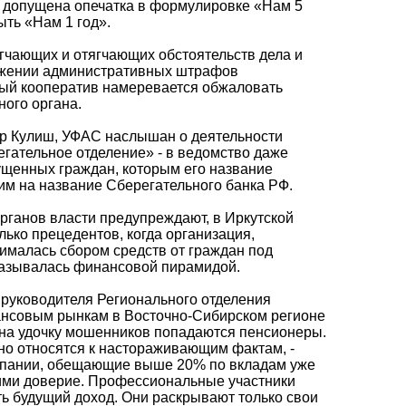
 допущена опечатка в формулировке «Нам 5
ыть «Нам 1 год».
гчающих и отягчающих обстоятельств дела и
ожении административных штрафов
ый кооператив намеревается обжаловать
ого органа.
др Кулиш, УФАС наслышан о деятельности
егательное отделение» - в ведомство даже
ущенных граждан, которым его название
им на название Сберегательного банка РФ.
рганов власти предупреждают, в Иркутской
ько прецедентов, когда организация,
малась сбором средств от граждан под
казывалась финансовой пирамидой.
 руководителя Регионального отделения
нсовым рынкам в Восточно-Сибирском регионе
на удочку мошенников попадаются пенсионеры.
о относятся к настораживающим фактам, -
омпании, обещающие выше 20% по вкладам уже
ими доверие. Профессиональные участники
ь будущий доход. Они раскрывают только свои