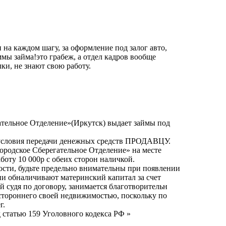
на каждом шагу, за оформление под залог авто,
ммы займа!это грабеж, а отдел кадров вообще
ки, не знают свою работу.
ательное Отделение»(Ирку
тск) выдает займы под
условия передачи денежных средств ПРОДАВЦУ.
ородское Сберегательное Отделение» на месте
аботу 10 000р с обеих сторон наличкой.
ти, будьте предельно внимательны при появлении
ни обналичивают материнский капитал за счет
 судя по договору, занимается благотворительн
остороннего своей недвижимостью, поскольку по
г.
 статью 159 Уголовного кодекса РФ »