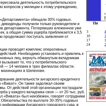
тересовала деятельность потребительского
ло вопросов у милиции к этому учреждению,
 «Департамента» обещали 30% годовых.
Пн
, дивиденды получили только руководители и
ов департамента. Потерявших вложенное уже
3
ек, а общая сумма ущерба приближается к 3,5
10
ию продолжают поступать заявления от
17
24
иции проводят комплекс оперативных
действий. Необходимо установить и привлечь к
иновных лиц, вернуть обманутым вкладчикам
вызывает то, что у потребительского
й — 14 человек в трех филиалах области.
о махинациях в Шелехове.
дование деятельности ангарского кредитного
 «Виват». Он также задолжал своим
мы. От действий этой организации пострадали
рба у каждого вкладчика своя — от 20 тыс. руб.
ал «Вивата» был неизбежен, говорят сотрудники
 Обязательства по выплате 30-35% годовых
 информации Ангарского городского суда, в