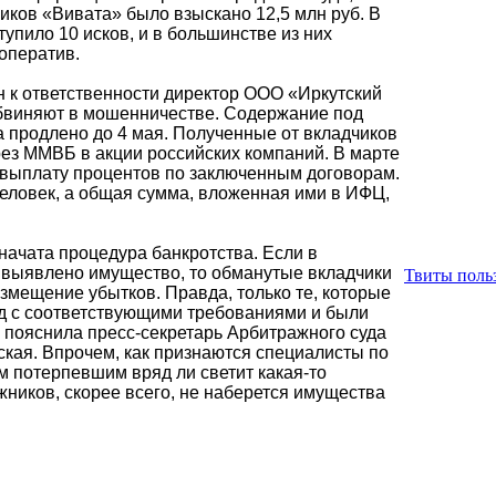
иков «Вивата» было взыскано 12,5 млн руб. В
тупило 10 исков, и в большинстве из них
оператив.
н к ответственности директор ООО «Иркутский
обвиняют в мошенничестве. Содержание под
 продлено до 4 мая. Полученные от вкладчиков
ез ММВБ в акции российских компаний. В марте
выплату процентов по заключенным договорам.
человек, а общая сумма, вложенная ими в ИФЦ,
начата процедура банкротства. Если в
т выявлено имущество, то обманутые вкладчики
Твиты польз
змещение убытков. Правда, только те, которые
д с соответствующими требованиями и были
, пояснила пресс-секретарь Арбитражного суда
ская. Впрочем, как признаются специалисты по
м потерпевшим вряд ли светит какая-то
жников, скорее всего, не наберется имущества