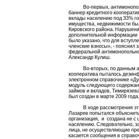
Во-первых, антимоноп
баннер кредитного кооперати
вклады населению под 33% го
имущества, недвижимости бы
Кировского района. Нарушени
дополнительной информации о
было указано, что для вступл
членские взносы», - пояснил 
федеральной антимонопольно
Александр Кулиш.
Во-вторых, по данным 
кооператива пыталось дезинф
электронном справочнике «Ду
модуль следующего содержани
займов и вкладов, Тимирязева,
был создан в марте 2009 года
В ходе рассмотрения эт
Лазарев попытался объяснить,
организация,
и
создана не с
населению. Следовательно, з
лица, не осуществляющие пре
касается сообщения в справоч