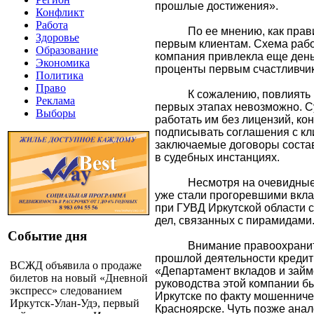
прошлые достижения».
Конфликт
Работа
По ее мнению, как пра
Здоровье
первым клиентам. Схема рабо
Образование
компания привлекла еще день
Экономика
проценты первым счастливчи
Политика
Право
К сожалению, повлиять
Реклама
первых этапах невозможно. 
Выборы
работать им без лицензий, к
подписывать соглашения с кл
заключаемые договоры соста
в судебных инстанциях.
Несмотря на очевидные
уже стали прогоревшими вкла
при ГУВД Иркутской области с
дел, связанных с пирамидами
Событие дня
Внимание правоохраните
прошлой деятельности кредит
ВСЖД объявила о продаже
«Департамент вкладов и займ
билетов на новый «Дневной
руководства этой компании б
экспресс» следованием
Иркутске по факту мошенничес
Иркутск-Улан-Удэ, первый
Красноярске. Чуть позже анал