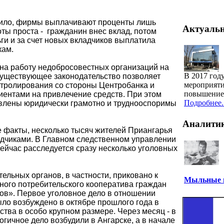
вило, фирмы выплачивают проценты лишь
Актуаль
ты проста -
гражданин внес вклад, потом
ги и за счет новых вкладчиков выплатила
кам.
 на работу недобросовестных организаций на
В 2017 год
Существующее законодательство позволяет
мероприяти
онтролирования со стороны Центробанка и
повышение 
иентами на привлечение средств. При этом
Подробнее..
влены юридически грамотно и труднооспоримы
Аналити
 факты, несколько тысяч жителей Приангарья
дчиками. В Главном следственном управлении
ейчас расследуется сразу несколько уголовных
.
льных органов, в частности, приковано к
Мыльные п
ного потребительского кооператива граждан
ов». Первое уголовное дело в отношении
ыло возбуждено в октябре прошлого года в
тва в особо крупном размере. Через месяц - в
огичное дело возбудили в Ангарске, а в начале