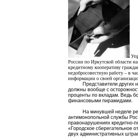
Уп
России по Иркутской области н
кредитному кооперативу граждан
недобросовестную работу – в ча
информации о своей организаци
Представители других 
должны вообще с осторожнос
проценты по вкладам. Ведь б
финансовыми пирамидами.
На минувшей неделе р
антимонопольной службы Рос
правонарушениях кредитно-по
«Городское сберегательное о
двух административных штраф