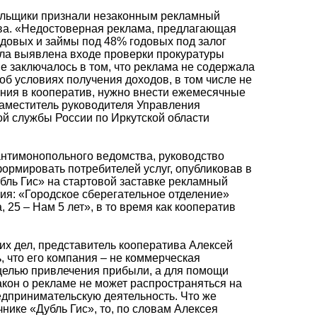
ольщики признали незаконным рекламный
ва. «Недостоверная реклама, предлагающая
довых и займы под 48% годовых под залог
ла выявлена входе проверки прокуратуры
е заключалось в том, что реклама не содержала
б условиях получения доходов, в том числе не
ения в кооператив, нужно внести ежемесячные
заместитель руководителя Управления
й службы России по Иркутской области
антимонопольного ведомства, руководство
ормировать потребителей услуг, опубликовав в
бль Гис» на стартовой заставке рекламный
я: «Городское сберегательное отделение»
 25 – Нам 5 лет», в то время как кооператив
.
их дел, представитель кооператива Алексей
 что его компания – не коммерческая
 целью привлечения прибыли, а для помощи
акон о рекламе не может распространяться на
дпринимательскую деятельность. Что же
нике «Дубль Гис», то, по словам Алексея