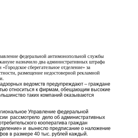
равление федеральной антимонопольной службы
акануне назначило два административных штрафа
 «Городское сберегательное отделение» за
стности, размещение недостоверной рекламной
и.
надзорных ведомств предупреждают – граждане
тью относиться к фирмам, обещающим высокие
ольшинство таких компаний оказываются
егиональное Управление федеральной
сии
рассмотрело
дело об административных
требительского кооператива граждан
тделение» и
вынесло предписание о наложение
ов в размере 40 тыс. рублей каждый.