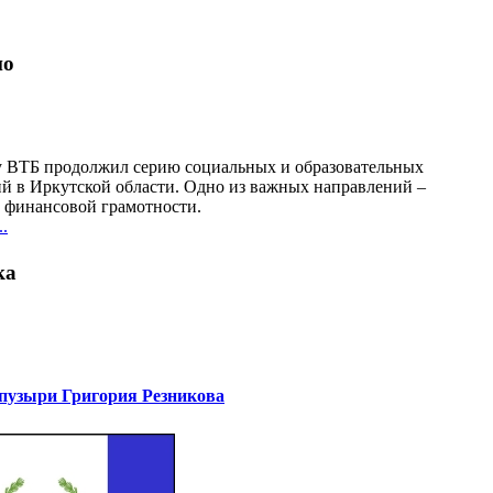
но
у ВТБ продолжил серию социальных и образовательных
й в Иркутской области. Одно из важных направлений –
финансовой грамотности.
.
ка
узыри Григория Резникова