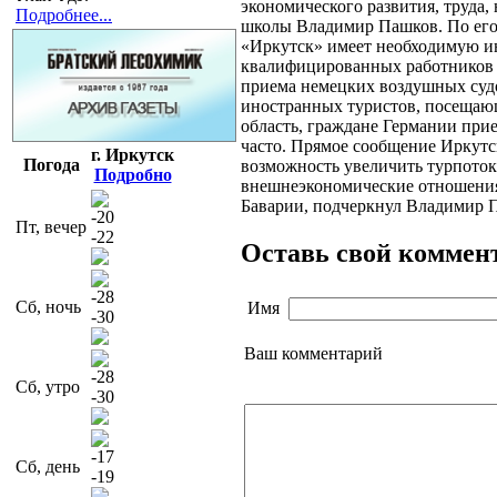
экономического развития, труда,
Подробнее...
школы Владимир Пашков.
По его
«Иркутск» имеет необходимую и
квалифицированных работников 
приема немецких воздушных судо
иностранных туристов, посеща
область, граждане Германии при
часто. Прямое сообщение Иркутс
г. Иркутск
Погода
возможность увеличить турпоток
Подробно
внешнеэкономические отношения
Баварии, подчеркнул Владимир 
-20
Пт, вечер
-22
Оставь свой коммен
-28
Сб, ночь
Имя
-30
Ваш комментарий
-28
Сб, утро
-30
-17
Сб, день
-19