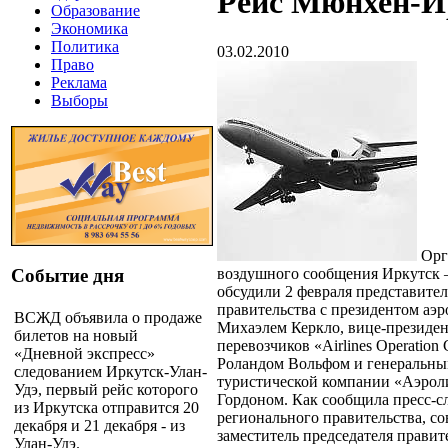
Рейс Мюнхен-И
Образование
Экономика
Политика
03.02.2010
Право
Реклама
Выборы
Орг
воздушного сообщения Иркутск
Событие дня
обсудили 2 февраля представите
правительства с президентом аэ
ВСЖД объявила о продаже
Михаэлем Керкло, вице-президе
билетов на новый
перевозчиков «Airlines Operation
«Дневной экспресс»
Роландом Вольфом и генеральны
следованием Иркутск-Улан-
туристической компании «Аэро
Удэ, первый рейс которого
Гордоном. Как сообщила пресс-с
из Иркутска отправится 20
регионального правительства, с
декабря и 21 декабря - из
заместитель председателя правит
Улан-Удэ.